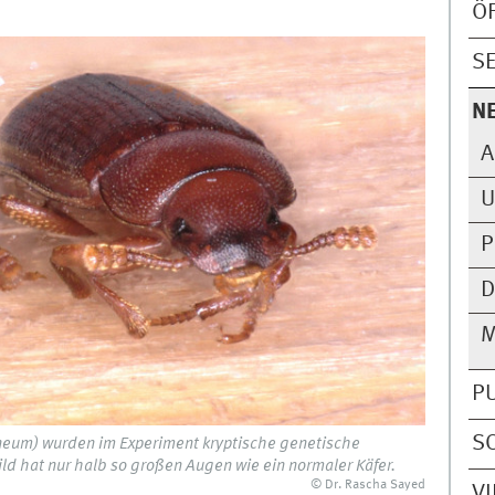
Ö
S
N
A
U
P
D
M
P
S
neum) wurden im Experiment kryptische genetische
ild hat nur halb so großen Augen wie ein normaler Käfer.
© Dr. Rascha Sayed
V