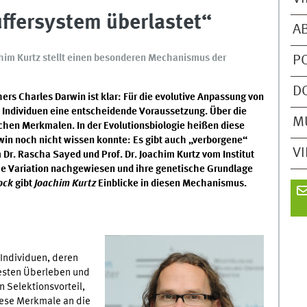
uffersystem überlastet“
A
him Kurtz stellt einen besonderen Mechanismus der
P
D
ers Charles Darwin ist klar: Für die evolutive Anpassung von
 Individuen eine entscheidende Voraussetzung. Über die
M
ichen Merkmalen. In der Evolutionsbiologie heißen diese
in noch nicht wissen konnte: Es gibt auch „verborgene“
V
 Dr. Rascha Sayed und Prof. Dr. Joachim Kurtz vom Institut
lche Variation nachgewiesen und ihre genetische Grundlage
rock
gibt
Joachim Kurtz
Einblicke in diesen Mechanismus.
 Individuen, deren
esten Überleben und
Selektionsvorteil,
iese Merkmale an die