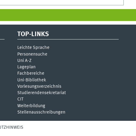
TOP-LINKS
Leichte Sprache
Personensuche
Uni A-Z
Lageplan
Fachbereiche
Uni-Bi­bli­o­thek
Vor­le­sungs­ver­zeich­nis
Stu­die­ren­den­se­kre­ta­ri­at
CIT
Weiterbildung
Stellenausschreibungen
UTZHINWEIS