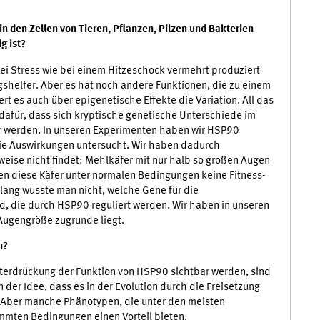
n den Zellen von Tieren, Pflanzen, Pilzen und Bakterien
g ist?
ei Stress wie bei einem Hitzeschock vermehrt produziert
ungshelfer. Aber es hat noch andere Funktionen, die zu einem
ert es auch über epigenetische Effekte die Variation. All das
gt dafür, dass sich kryptische genetische Unterschiede im
ar werden. In unseren Experimenten haben wir HSP90
die Auswirkungen untersucht. Wir haben dadurch
ise nicht findet: Mehlkäfer mit nur halb so großen Augen
en diese Käfer unter normalen Bedingungen keine Fitness-
slang wusste man nicht, welche Gene für die
d, die durch HSP90 reguliert werden. Wir haben in unseren
 Augengröße zugrunde liegt.
n?
Unterdrückung der Funktion von HSP90 sichtbar werden, sind
n der Idee, dass es in der Evolution durch die Freisetzung
e. Aber manche Phänotypen, die unter den meisten
mmten Bedingungen einen Vorteil bieten.