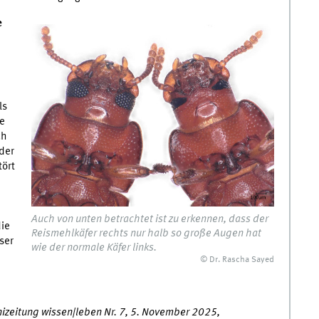
e
ls
re
ch
 der
tört
Auch von unten betrachtet ist zu erkennen, dass der
die
Reismehlkäfer rechts nur halb so große Augen hat
ser
wie der normale Käfer links.
© Dr. Rascha Sayed
Unizeitung wissen|leben Nr. 7, 5. November 2025,