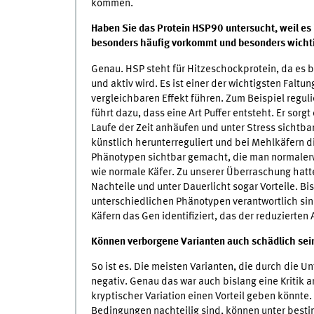
kommen.
Haben Sie das Protein HSP90 untersucht, weil es i
besonders häufig vorkommt und besonders wichti
Genau. HSP steht für Hitzeschockprotein, da es b
und aktiv wird. Es ist einer der wichtigsten Falt
vergleichbaren Effekt führen. Zum Beispiel reguli
führt dazu, dass eine Art Puffer entsteht. Er sor
Laufe der Zeit anhäufen und unter Stress sichtb
künstlich herunterreguliert und bei Mehlkäfern 
Phänotypen sichtbar gemacht, die man normalerwe
wie normale Käfer. Zu unserer Überraschung hatt
Nachteile und unter Dauerlicht sogar Vorteile. Bi
unterschiedlichen Phänotypen verantwortlich sin
Käfern das Gen identifiziert, das der reduzierten
Können verborgene Varianten auch schädlich sei
So ist es. Die meisten Varianten, die durch die 
negativ. Genau das war auch bislang eine Kritik a
kryptischer Variation einen Vorteil geben könnt
Bedingungen nachteilig sind, können unter besti