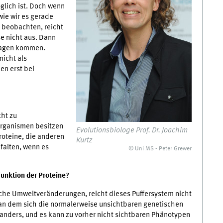
lich ist.
Doch wenn
ie wir es gerade
beobachten, reicht
e nicht aus. Dann
Tragen kommen.
nicht als
en erst bei
cht zu
Organismen besitzen
Evolutionsbiologe Prof. Dr. Joachim
roteine, die anderen
Kurtz
 falten, wenn es
© Uni MS - Peter Grewer
 Funktion der Proteine?
sche Umweltveränderungen, reicht dieses Puffersystem nicht
, an dem sich die normalerweise unsichtbaren genetischen
 anders, und es kann zu vorher nicht sichtbaren Phänotypen