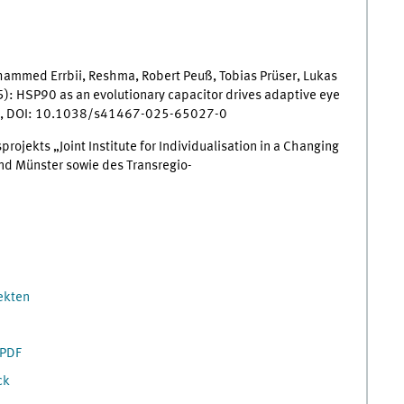
ammed Errbii, Reshma, Robert Peuß, Tobias Prüser, Lukas
5): HSP90 as an evolutionary capacitor drives adaptive eye
, DOI: 10.1038/s41467-025-65027-0
jekts „Joint Institute for Individualisation in a Changing
und Münster sowie des Transregio-
ekten
 PDF
ck