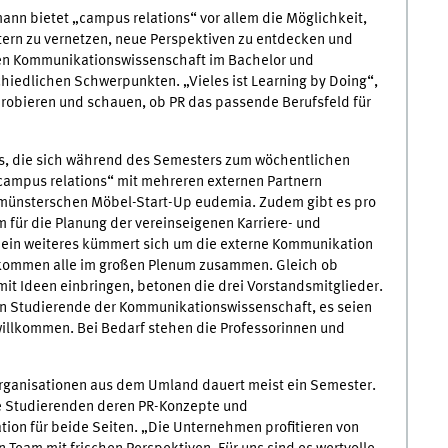
ann bietet „campus relations“ vor allem die Möglichkeit,
ern zu vernetzen, neue Perspektiven zu entdecken und
ren Kommunikationswissenschaft im Bachelor und
chiedlichen Schwerpunkten. „Vieles ist Learning by Doing“,
probieren und schauen, ob PR das passende Berufsfeld für
ms, die sich während des Semesters zum wöchentlichen
„campus relations“ mit mehreren externen Partnern
 münsterschen Möbel-Start-Up eudemia. Zudem gibt es pro
m für die Planung der vereinseigenen Karriere- und
ein weiteres kümmert sich um die externe Kommunikation
 kommen alle im großen Plenum zusammen. Gleich ob
mit Ideen einbringen, betonen die drei Vorstandsmitglieder.
e an Studierende der Kommunikationswissenschaft, es seien
illkommen. Bei Bedarf stehen die Professorinnen und
rganisationen aus dem Umland dauert meist ein Semester.
ie Studierenden deren PR-Konzepte und
on für beide Seiten. „Die Unternehmen profitieren von