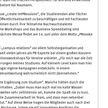
 Team mit frischen Perspektiven. Für uns sind es wertvolle
 betont Kai Naumann.
sse „create imPRessions“, die Studierenden aller Fächer
Öffentlichkeitsarbeit zu beschäftigen und mit Fachleuten
können durch ihre Teilnahme Nachwuchstalente
„Die Workshops und das Business-Speeddating sind
 nächste Messe findet am 14. Juni unter dem Motto „PRovoke
 „campus relations“ vor allem Selbstorganisation und
seit vielen Jahren als PR-Experte bei einem großen Konzern
onsworkshops für Vereine anbietet. „Für mich war die Zeit
ahrungen meines Studiums. Auf kleinem Level kann man hier
ogar eigene Kampagnen entwickeln. In einem
Verantwortung wahrscheinlich nicht übernehmen.“
fekte Ergänzung zum Studium“. Manche hätten durch die
 erhalten. „Dabei muss man auch mal ins kalte Wasser
uweilen sehr zeitintensiv sei, komme der Spaß nie zu kurz.
 die Zusammenarbeit im Team, und dass man nebenbei
tut.“ Auf diese Weise tragen die Mitglieder auch nach drei
Rechnung, indem sie mit innovativen Ansätzen die