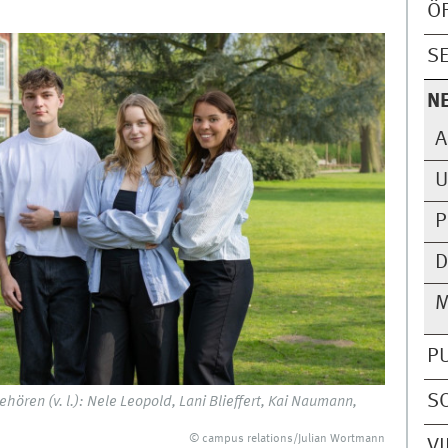
Ö
S
N
A
U
P
D
M
P
S
ören (v. l.): Nele Leopold, Lani Blieffert, Kai Naumann,
© campus relations/Julian Wortmann
V