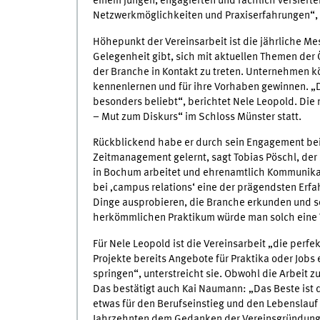
einem jungen, engagierten und fachlich versierten
Netzwerkmöglichkeiten und Praxiserfahrungen“,
Höhepunkt der Vereinsarbeit ist die jährliche Me
Gelegenheit gibt, sich mit aktuellen Themen der 
der Branche in Kontakt zu treten. Unternehmen 
kennenlernen und für ihre Vorhaben gewinnen. 
besonders beliebt“, berichtet Nele Leopold. Die
– Mut zum Diskurs“ im Schloss Münster statt.
Rückblickend habe er durch sein Engagement bei
Zeitmanagement gelernt, sagt Tobias Pöschl, der 
in Bochum arbeitet und ehrenamtlich Kommunikati
bei ‚campus relations‘ eine der prägendsten Erf
Dinge ausprobieren, die Branche erkunden und s
herkömmlichen Praktikum würde man solch eine 
Für Nele Leopold ist die Vereinsarbeit „die per
Projekte bereits Angebote für Praktika oder Jobs
springen“, unterstreicht sie. Obwohl die Arbeit z
Das bestätigt auch Kai Naumann: „Das Beste ist
etwas für den Berufseinstieg und den Lebenslauf 
Jahrzehnten dem Gedanken der Vereinsgründung 