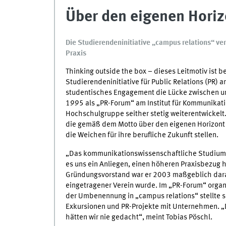
Über den eigenen Horiz
Die Studierendeninitiative „campus relations“ ver
Praxis
Thinking outside the box – dieses Leitmotiv ist be
Studierendeninitiative für Public Relations (PR) a
studentisches Engagement die Lücke zwischen uni
1995 als „PR-Forum“ am Institut für Kommunikati
Hochschulgruppe seither stetig weiterentwickelt.
die gemäß dem Motto über den eigenen Horizont 
die Weichen für ihre berufliche Zukunft stellen.
„Das kommunikationswissenschaftliche Studium is
es uns ein Anliegen, einen höheren Praxisbezug he
Gründungsvorstand war er 2003 maßgeblich daran b
eingetragener Verein wurde. Im „PR-Forum“ organi
der Umbenennung in „campus relations“ stellte 
Exkursionen und PR-Projekte mit Unternehmen. „D
hätten wir nie gedacht“, meint Tobias Pöschl.