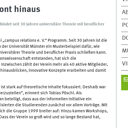
ont hinaus
A
bindet seit 30 Jahren universitäre Theorie mit beruflicher
P
D
i „campus relations e. V.” Programm. Seit 30 Jahren ist die
n der Universität Münster ein Musterbeispiel dafür, wie
M
versitärer Theorie und beruflicher Praxis schließen kann.
onswissenschaft entstanden, hat sich die
V
 Inzwischen zählt der Verein mehr als 40 aktive Mitglieder,
hinausblicken, innovative Konzepte erarbeiten und damit
t stark auf theoretische Inhalte fokussiert. Deshalb war
rzustellen“, erinnert sich Tobias Pöschl. Als
eteiligt, dass aus der informellen Initiative ein
sierten die Studierenden zunächst vor allem Vorträge. Mit
sich die Gruppe 1999 breiter auf: Hinzu kamen Workshops,
ass der Verein so groß wird und so lange Bestand hat,