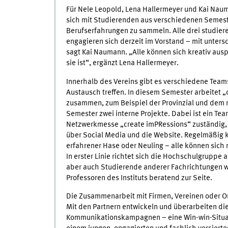
Für Nele Leopold, Lena Hallermeyer und Kai Naum
sich mit Studierenden aus verschiedenen Semest
Berufserfahrungen zu sammeln. Alle drei studie
engagieren sich derzeit im Vorstand – mit unters
sagt Kai Naumann. „Alle können sich kreativ aus
sie ist“, ergänzt Lena Hallermeyer.
Innerhalb des Vereins gibt es verschiedene Tea
Austausch treffen. In diesem Semester arbeitet 
zusammen, zum Beispiel der Provinzial und dem
Semester zwei interne Projekte. Dabei ist ein Tea
Netzwerkmesse „create imPRessions“ zuständig, 
über Social Media und die Website. Regelmäßig
erfahrener Hase oder Neuling – alle können sich 
In erster Linie richtet sich die Hochschulgrupp
aber auch Studierende anderer Fachrichtungen w
Professoren des Instituts beratend zur Seite.
Die Zusammenarbeit mit Firmen, Vereinen oder O
Mit den Partnern entwickeln und überarbeiten d
Kommunikationskampagnen – eine Win-win-Situati