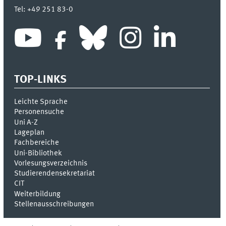
Tel:
+49 251 83-0
TOP-LINKS
Leichte Sprache
Personensuche
Uni A-Z
Lageplan
Fachbereiche
Uni-Bi­bli­o­thek
Vor­le­sungs­ver­zeich­nis
Stu­die­ren­den­se­kre­ta­ri­at
CIT
Weiterbildung
Stellenausschreibungen