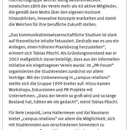
Hochschulgruppe seither stetig weiterentwickelt.
Inzwischen zählt der Verein mehr als 40 aktive Mitglieder,
die gemäß dem Motto über den eigenen Horizont
hinausblicken, innovative Konzepte erarbeiten und damit
die Weichen für ihre berufliche Zukunft stellen.
„Das kommunikationswissenschaftliche Studium ist stark
auf theoretische Inhalte fokussiert. Deshalb war es uns ein
Anliegen, einen höheren Praxisbezug herzustellen“,
erinnert sich Tobias Pöschl. Als Gründungsvorstand war er
2003 maßgeblich daran beteiligt, dass aus der informellen
Initiative ein eingetragener Verein wurde. Im „PR-Forum“
organisierten die Studierenden zunächst vor allem
Vorträge. Mit der Umbenennung in „campus relations“
stellte sich die Gruppe 1999 breiter auf: Hinzu kamen
Workshops, Exkursionen und PR-Projekte mit
Unternehmen. „Dass der Verein so groß wird und so lange
Bestand hat, hätten wir nie gedacht“, meint Tobias Pöschl.
Für Nele Leopold, Lena Hallermeyer und Kai Naumann
bietet „campus relations“ vor allem die Möglichkeit, sich
mit Studierenden aus verschiedenen Semestern zu