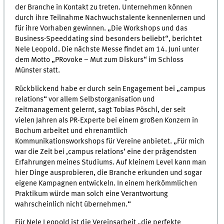
der Branche in Kontakt zu treten. Unternehmen können
durch ihre Teilnahme Nachwuchstalente kennenlernen und
für ihre Vorhaben gewinnen. „Die Workshops und das
Business-Speeddating sind besonders beliebt“, berichtet
Nele Leopold. Die nächste Messe findet am 14. Juni unter
dem Motto „PRovoke – Mut zum Diskurs“ im Schloss
Münster statt.
Rückblickend habe er durch sein Engagement bei „campus
relations“ vor allem Selbstorganisation und
Zeitmanagement gelernt, sagt Tobias Pöschl, der seit
vielen Jahren als PR-Experte bei einem großen Konzern in
Bochum arbeitet und ehrenamtlich
Kommunikationsworkshops für Vereine anbietet. „Für mich
war die Zeit bei ‚campus relations‘ eine der prägendsten
Erfahrungen meines Studiums. Auf kleinem Level kann man
hier Dinge ausprobieren, die Branche erkunden und sogar
eigene Kampagnen entwickeln. In einem herkömmlichen
Praktikum würde man solch eine Verantwortung
wahrscheinlich nicht übernehmen.“
Für Nele Leopold ist die Vereinsarbeit „die perfekte