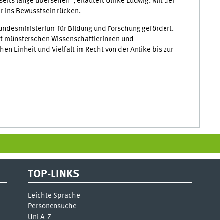
its lange übersehen“, erläutert Ulrike Ludwig. Mit der
r ins Bewusstsein rücken.
undesministerium für Bildung und Forschung gefördert.
it münsterschen Wissenschaftlerinnen und
n Einheit und Vielfalt im Recht von der Antike bis zur
TOP-LINKS
Leichte Sprache
Personensuche
Uni A-Z