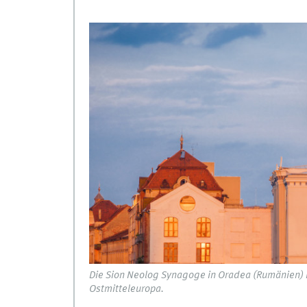
Die Sion Neolog Synagoge in Oradea (Rumänien) ist 
Ostmitteleuropa.