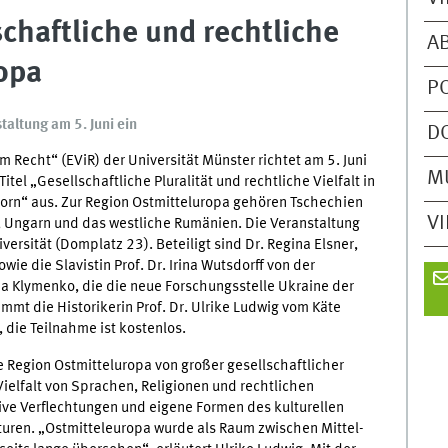
chaftliche und rechtliche
A
ropa
P
taltung am 5. Juni ein
D
m Recht“ (EViR) der Universität Münster richtet am 5. Juni
M
el „Gesellschaftliche Pluralität und rechtliche Vielfalt in
orn“ aus. Zur Region Ostmitteluropa gehören Tschechien
V
n, Ungarn und das westliche Rumänien. Die Veranstaltung
ersität (Domplatz 23). Beteiligt sind Dr. Regina Elsner,
e die Slavistin Prof. Dr. Irina Wutsdorff von der
yna Klymenko, die die neue Forschungsstelle Ukraine der
mmt die Historikerin Prof. Dr. Ulrike Ludwig vom Käte
 die Teilnahme ist kostenlos.
 Region Ostmitteluropa von großer gesellschaftlicher
 Vielfalt von Sprachen, Religionen und rechtlichen
sive Verflechtungen und eigene Formen des kulturellen
kturen. „Ostmitteleuropa wurde als Raum zwischen Mittel-