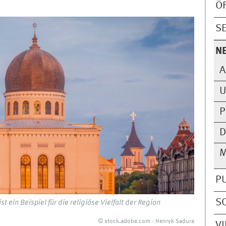
Ö
S
N
A
U
P
D
M
P
S
ein Beispiel für die religiöse Vielfalt der Region
© stock.adobe.com - Henryk Sadura
V