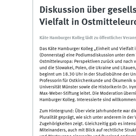
Diskussion über gesells
Vielfalt in Ostmitteleu
Käte Hamburger Kolleg lädt zu öffentlicher Verans
Das Käte Hamburger Kolleg „Einheit und Vielfalt i
(Donnerstag) eine Podiumsdiskussion unter dem Tit
Ostmitteleuropa: Perspektiven zurück und nach v
und die Slowakei, Polen, die Ukraine und Litaue
beginnt um 18.30 Uhr in der Studiobühne der Univ
Professorin für Ostkirchenkunde und Ökumenik sowi
Universität Münster sowie die Historikerin Dr. Ir
Max-Weber-Stiftung leitet. Die Moderation überni
Hamburger Kolleg. Interessierte sind willkommen,
Zum Hintergrund: Über viele Jahrhunderte war die
Pluralität geprägt, wie sich unter anderem in der
Zugehörigkeiten zeigt. Gleichzeitig gab es inten
Miteinanders, auch mit Blick auf rechtliche Stru