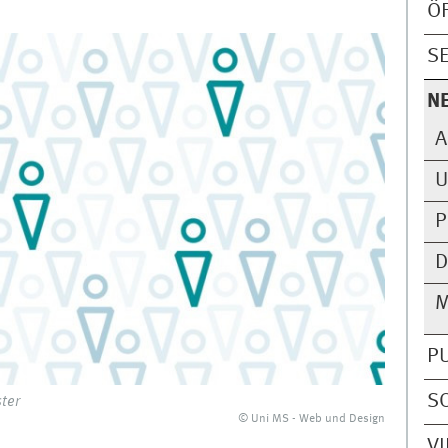
Ö
S
N
A
U
P
D
M
P
S
ter
© Uni MS - Web und Design
V