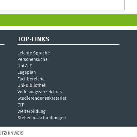
TOP-LINKS
Leichte Sprache
Personensuche
Uni A-Z
Lageplan
Fachbereiche
Uni-Bi­bli­o­thek
Vor­le­sungs­ver­zeich­nis
Stu­die­ren­den­se­kre­ta­ri­at
CIT
Weiterbildung
Stellenausschreibungen
UTZHINWEIS