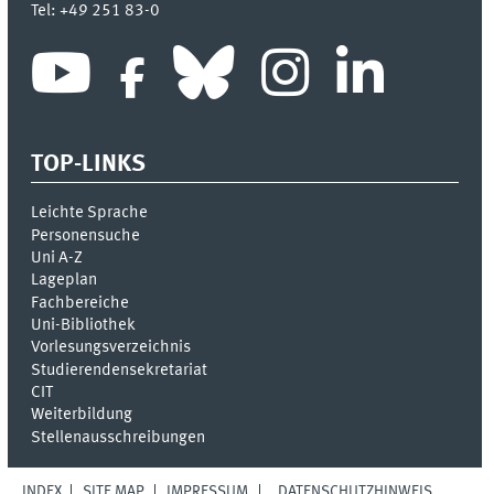
Tel:
+49 251 83-0
TOP-LINKS
Leichte Sprache
Personensuche
Uni A-Z
Lageplan
Fachbereiche
Uni-Bi­bli­o­thek
Vor­le­sungs­ver­zeich­nis
Stu­die­ren­den­se­kre­ta­ri­at
CIT
Weiterbildung
Stellenausschreibungen
INDEX
SITE MAP
IMPRESSUM
DATENSCHUTZHINWEIS