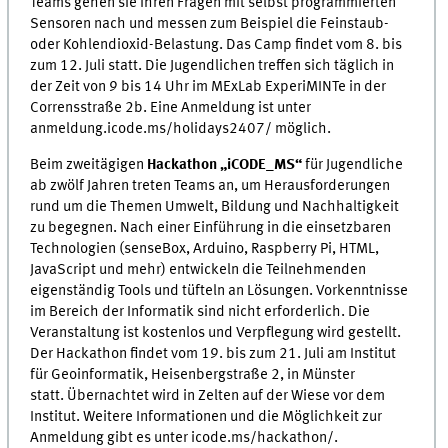
Teams gehen sie ihren Fragen mit selbst programmierten
Sensoren nach und messen zum Beispiel die Feinstaub-
oder Kohlendioxid-Belastung. Das Camp findet vom 8. bis
zum 12. Juli statt. Die Jugendlichen treffen sich täglich in
der Zeit von 9 bis 14 Uhr im MExLab ExperiMINTe in der
Corrensstraße 2b. Eine Anmeldung ist unter
anmeldung.icode.ms/holidays2407/ möglich.
Beim zweitägigen
Hackathon „iCODE_MS“
für Jugendliche
ab zwölf Jahren treten Teams an, um Herausforderungen
rund um die Themen Umwelt, Bildung und Nachhaltigkeit
zu begegnen. Nach einer Einführung in die einsetzbaren
Technologien (senseBox, Arduino, Raspberry Pi, HTML,
JavaScript und mehr) entwickeln die Teilnehmenden
eigenständig Tools und tüfteln an Lösungen. Vorkenntnisse
im Bereich der Informatik sind nicht erforderlich. Die
Veranstaltung ist kostenlos und Verpflegung wird gestellt.
Der Hackathon findet vom 19. bis zum 21. Juli am Institut
für Geoinformatik, Heisenbergstraße 2, in Münster
statt. Übernachtet wird in Zelten auf der Wiese vor dem
Institut. Weitere Informationen und die Möglichkeit zur
Anmeldung gibt es unter icode.ms/hackathon/.