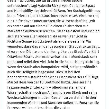
Gesteinsbrocken, die wir in dieser neuen Studie
untersuchen“, sagt Valentin Bickel vom Center for Space
and Habitability der Universität Bern. Der Suchalgorithmus
identifizierte rund 130.000 interessante Gesteinsbrocken,
die Hälfte davon untersuchten die Wissenschaftler. „Wir
erkannten auf nur einem Bild einen Felsbrocken mit
markanten dunklen Bereichen. Dieses Gestein unterschied
sich stark von allen anderen, da es weniger Licht in
Richtung Sonne zurückstreut als andere Gesteine. Wir
vermuten, dass das an der besonderen Staubstruktur liegt,
etwa an der Dichte und der Korngröße des Staubs“, erklärt
Ottaviano Rüsch. „Normalerweise ist der Mondstaub sehr
porös und reflektiert viel Licht in die Beleuchtungsrichtung.
Wenn der Staub aber kompaktiert wird, steigt gewöhnlich
auch die Helligkeit insgesamt. Dies ist bei den
beobachteten staubbedeckten Felsen nicht der Fall“, fügt
Marcel Hess von der TU Dortmund hinzu. Dies sei eine
faszinierende Entdeckung – allerdings stehen die
Wissenschaftler noch am Anfang, diesen Staub und seine
Wechselwirkungen mit dem Gestein zu verstehen. In den
kommenden Wochen und Monaten wollen die Forscher die
Prozesse weiter untersuchen, die zu den