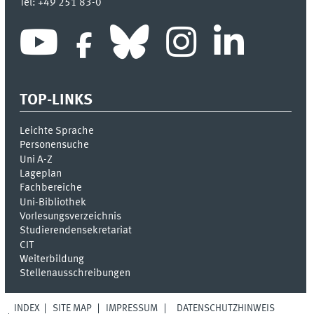
Tel:
+49 251 83-0
TOP-LINKS
Leichte Sprache
Personensuche
Uni A-Z
Lageplan
Fachbereiche
Uni-Bi­bli­o­thek
Vor­le­sungs­ver­zeich­nis
Stu­die­ren­den­se­kre­ta­ri­at
CIT
Weiterbildung
Stellenausschreibungen
INDEX
SITE MAP
IMPRESSUM
DATENSCHUTZHINWEIS