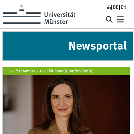
DE
EN
Newsportal
12. September 2022
|
Münster (upm/nor/anb).