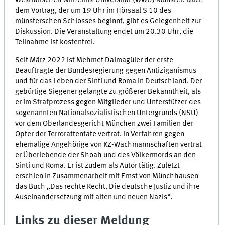
dem Vortrag, der um 19 Uhr im Hörsaal S 10 des
münsterschen Schlosses beginnt, gibt es Gelegenheit zur
Diskussion. Die Veranstaltung endet um 20.30 Uhr, die
Teilnahme ist kostenfrei.
Seit März 2022 ist Mehmet Daimagüler der erste
Beauftragte der Bundesregierung gegen Antiziganismus
und für das Leben der Sinti und Roma in Deutschland. Der
gebürtige Siegener gelangte zu größerer Bekanntheit, als
er im Strafprozess gegen Mitglieder und Unterstützer des
sogenannten Nationalsozialistischen Untergrunds (NSU)
vor dem Oberlandesgericht München zwei Familien der
Opfer der Terrorattentate vertrat. In Verfahren gegen
ehemalige Angehörige von KZ-Wachmannschaften vertrat
er Überlebende der Shoah und des Völkermords an den
Sinti und Roma. Er ist zudem als Autor tätig. Zuletzt
erschien in Zusammenarbeit mit Ernst von Münchhausen
das Buch „Das rechte Recht. Die deutsche Justiz und ihre
Auseinandersetzung mit alten und neuen Nazis“.
Links zu dieser Meldung