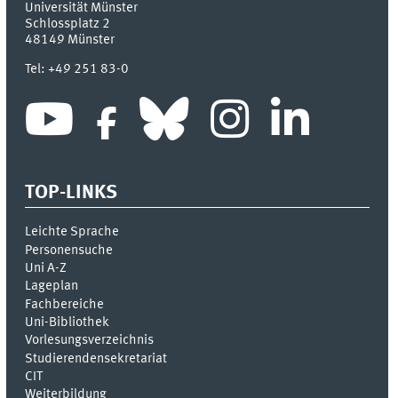
Universität Münster
Schlossplatz 2
48149
Münster
Tel:
+49 251 83-0
TOP-LINKS
Leichte Sprache
Personensuche
Uni A-Z
Lageplan
Fachbereiche
Uni-Bi­bli­o­thek
Vor­le­sungs­ver­zeich­nis
Stu­die­ren­den­se­kre­ta­ri­at
CIT
Weiterbildung