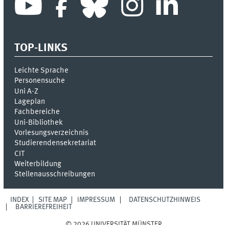
TOP-LINKS
Leichte Sprache
Personensuche
Uni A-Z
Lageplan
Fachbereiche
Uni-Bi­bli­o­thek
Vor­le­sungs­ver­zeich­nis
Stu­die­ren­den­se­kre­ta­ri­at
CIT
Weiterbildung
Stellenausschreibungen
INDEX
SITE MAP
IMPRESSUM
DATENSCHUTZHINWEIS
BARRIEREFREIHEIT
© 2026 UNIVERSITÄT MÜNSTER