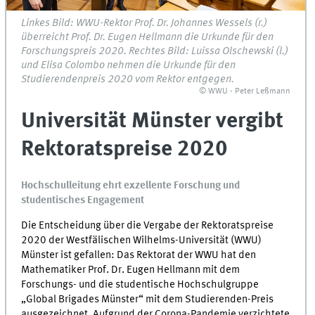
Linkes Bild: WWU-Rektor Prof. Dr. Johannes Wessels (r.)
überreicht Prof. Dr. Eugen Hellmann die Urkunde für den
Forschungspreis 2020. Rechtes Bild: Luissa Olschewski (l.)
und Elisa Colombo nehmen die Urkunde für den
Studierendenpreis 2020 vom Rektor entgegen.
© WWU - Peter Leßmann
Universität Münster vergibt
Rektoratspreise 2020
Hochschulleitung ehrt exzellente Forschung und
studentisches Engagement
Die Entscheidung über die Vergabe der Rektoratspreise
2020 der Westfälischen Wilhelms-Universität (WWU)
Münster ist gefallen: Das Rektorat der WWU hat den
Mathematiker Prof. Dr. Eugen Hellmann mit dem
Forschungs- und die studentische Hochschulgruppe
„Global Brigades Münster“ mit dem Studierenden-Preis
ausgezeichnet. Aufgrund der Corona-Pandemie verzichtete