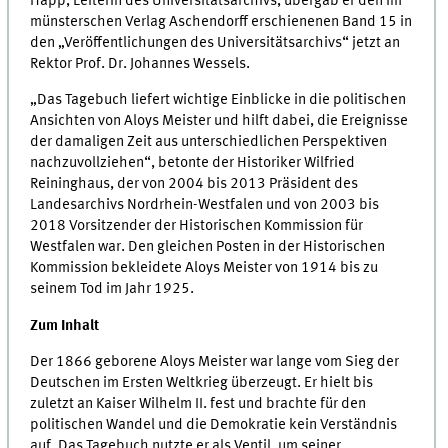
Happ, Leiterin des Universitätsarchivs, übergab er den im
münsterschen Verlag Aschendorff erschienenen Band 15 in
den „Veröffentlichungen des Universitätsarchivs“ jetzt an
Rektor Prof. Dr. Johannes Wessels.
„Das Tagebuch liefert wichtige Einblicke in die politischen
Ansichten von Aloys Meister und hilft dabei, die Ereignisse
der damaligen Zeit aus unterschiedlichen Perspektiven
nachzuvollziehen“, betonte der Historiker Wilfried
Reininghaus, der von 2004 bis 2013 Präsident des
Landesarchivs Nordrhein-Westfalen und von 2003 bis
2018 Vorsitzender der Historischen Kommission für
Westfalen war. Den gleichen Posten in der Historischen
Kommission bekleidete Aloys Meister von 1914 bis zu
seinem Tod im Jahr 1925.
Zum Inhalt
Der 1866 geborene Aloys Meister war lange vom Sieg der
Deutschen im Ersten Weltkrieg überzeugt. Er hielt bis
zuletzt an Kaiser Wilhelm II. fest und brachte für den
politischen Wandel und die Demokratie kein Verständnis
auf. Das Tagebuch nutzte er als Ventil, um seiner