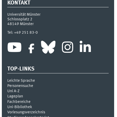
KONTAKT
Universität Münster
Schlossplatz 2
48149
Münster
Tel:
+49 251 83-0
TOP-LINKS
Leichte Sprache
Personensuche
Uni A-Z
Lageplan
Fachbereiche
Uni-Bi­bli­o­thek
Vor­le­sungs­ver­zeich­nis