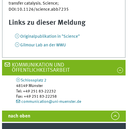
transfer catalysis. Science;
DOI:10.1126/science.abb7235
Links zu dieser Meldung
Originalpublikation in "Science"
Gilmour Lab an der WWU
KOMMUNIKATION UND
ÖFFENTLICHKEITSARBEIT
Schlossplatz 2
48149
Münster
Tel
:
+49 251 83-22232
Fax:
+49 251 83-22258
communication@uni-muenster.de
nach oben