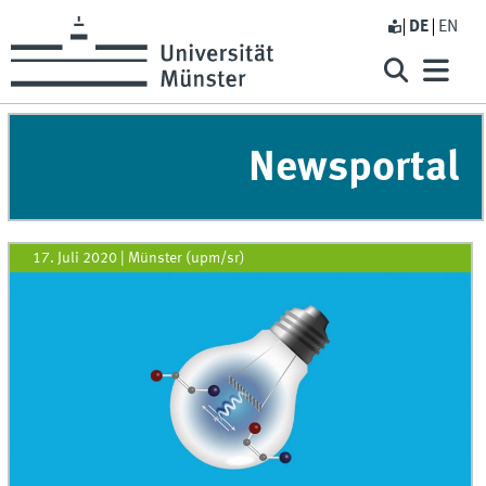
DE
EN
Newsportal
17. Juli 2020
|
Münster (upm/sr)