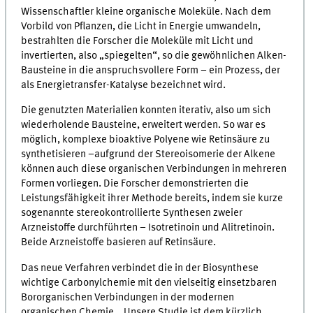
Wissenschaftler kleine organische Moleküle. Nach dem
Vorbild von Pflanzen, die Licht in Energie umwandeln,
bestrahlten die Forscher die Moleküle mit Licht und
invertierten, also „spiegelten“, so die gewöhnlichen Alken-
Bausteine in die anspruchsvollere Form – ein Prozess, der
als Energietransfer-Katalyse bezeichnet wird.
Die genutzten Materialien konnten iterativ, also um sich
wiederholende Bausteine, erweitert werden. So war es
möglich, komplexe bioaktive Polyene wie Retinsäure zu
synthetisieren –aufgrund der Stereoisomerie der Alkene
können auch diese organischen Verbindungen in mehreren
Formen vorliegen. Die Forscher demonstrierten die
Leistungsfähigkeit ihrer Methode bereits, indem sie kurze
sogenannte stereokontrollierte Synthesen zweier
Arzneistoffe durchführten – Isotretinoin und Alitretinoin.
Beide Arzneistoffe basieren auf Retinsäure.
Das neue Verfahren verbindet die in der Biosynthese
wichtige Carbonylchemie mit den vielseitig einsetzbaren
Bororganischen Verbindungen in der modernen
organischen Chemie. „Unsere Studie ist dem kürzlich