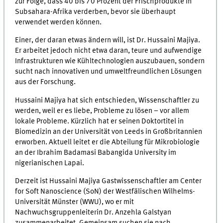
zur Folge, dass 40 bis 70 Prozent der Frischprodukte in
Subsahara-Afrika verderben, bevor sie überhaupt
verwendet werden können.
Einer, der daran etwas ändern will, ist Dr. Hussaini Majiya.
Er arbeitet jedoch nicht etwa daran, teure und aufwendige
Infrastrukturen wie Kühltechnologien auszubauen, sondern
sucht nach innovativen und umweltfreundlichen Lösungen
aus der Forschung.
Hussaini Majiya hat sich entschieden, Wissenschaftler zu
werden, weil er es liebe, Probleme zu lösen – vor allem
lokale Probleme. Kürzlich hat er seinen Doktortitel in
Biomedizin an der Universität von Leeds in Großbritannien
erworben. Aktuell leitet er die Abteilung für Mikrobiologie
an der Ibrahim Badamasi Babangida University im
nigerianischen Lapai.
Derzeit ist Hussaini Majiya Gastwissenschaftler am Center
for Soft Nanoscience (SoN) der Westfälischen Wilhelms-
Universität Münster (WWU), wo er mit
Nachwuchsgruppenleiterin Dr. Anzehla Galstyan