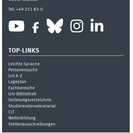
Tel:
+49 251 83-0
TOP-LINKS
Leichte Sprache
Personensuche
Uni A-Z
Lageplan
Fachbereiche
Uni-Bi­bli­o­thek
Vor­le­sungs­ver­zeich­nis
Stu­die­ren­den­se­kre­ta­ri­at
CIT
Weiterbildung
Stellenausschreibungen