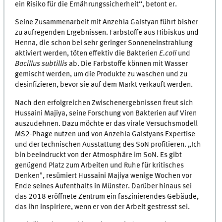
ein Risiko für die Ernährungssicherheit“, betont er.
Seine Zusammenarbeit mit Anzehla Galstyan führt bisher
zu aufregenden Ergebnissen. Farbstoffe aus Hibiskus und
Henna, die schon bei sehr geringer Sonneneinstrahlung
aktiviert werden, töten effektiv die Bakterien
E.coli
und
Bacillus subtillis
ab. Die Farbstoffe können mit Wasser
gemischt werden, um die Produkte zu waschen und zu
desinfizieren, bevor sie auf dem Markt verkauft werden.
Nach den erfolgreichen Zwischenergebnissen freut sich
Hussaini Majiya, seine Forschung von Bakterien auf Viren
auszudehnen. Dazu möchte er das virale Versuchsmodell
MS2-Phage nutzen und von Anzehla Galstyans Expertise
und der technischen Ausstattung des SoN profitieren. „Ich
bin beeindruckt von der Atmosphäre im SoN. Es gibt
genügend Platz zum Arbeiten und Ruhe für kritisches
Denken", resümiert Hussaini Majiya wenige Wochen vor
Ende seines Aufenthalts in Münster. Darüber hinaus sei
das 2018 eröffnete Zentrum ein faszinierendes Gebäude,
das ihn inspiriere, wenn er von der Arbeit gestresst sei.