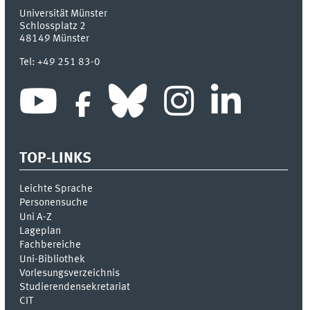
Universität Münster
Schlossplatz 2
48149
Münster
Tel:
+49 251 83-0
TOP-LINKS
Leichte Sprache
Personensuche
Uni A-Z
Lageplan
Fachbereiche
Uni-Bi­bli­o­thek
Vor­le­sungs­ver­zeich­nis
Stu­die­ren­den­se­kre­ta­ri­at
CIT