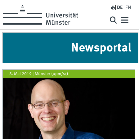
DE
EN
Newsportal
8. Mai 2019
|
Münster (upm/sr)