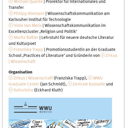
Michael Quante
| Prorektor für Internationales und
Transfer
Philipp Niemann
| Wissenschaftskommunikation am
Karlsruher Institut für Technologie
Viola Van Melis
| Wissenschaftskommunikation im
Excellenzcluster ‚Religion und Politik’
Moritz Baßler
| Lehrstuhl für neuere deutsche Literatur
und Kulturpoet
Franziska Trapp
| Promotionsstudentin an der Graduate
School ‚Practices of Literature‘ und Gründerin von
Zirkus
| Wissenschaft
Organisation
Zirkus | Wissenschaft
(Franziska Trapp),
WWU
Graduate Center
(Jan Schmidt),
Zentrale Kustodie
und
Kulturbüro
(Eckhard Kluth)