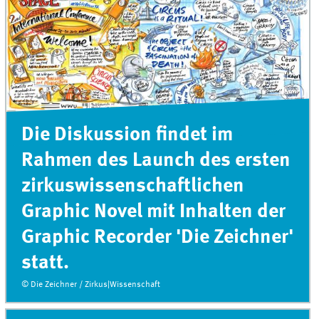
Die Diskussion findet im
Rahmen des Launch des ersten
zirkuswissenschaftlichen
Graphic Novel mit Inhalten der
Graphic Recorder 'Die Zeichner'
statt.
© Die Zeichner / Zirkus|Wissenschaft