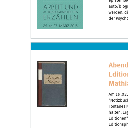
epistemolo
auto/biog
werden, di
der Psych
Abend
Editio
Mathi
Am 19.02. 
"Notizbuch
Fontanes N
halten. Er
Editionen"
Editionsph