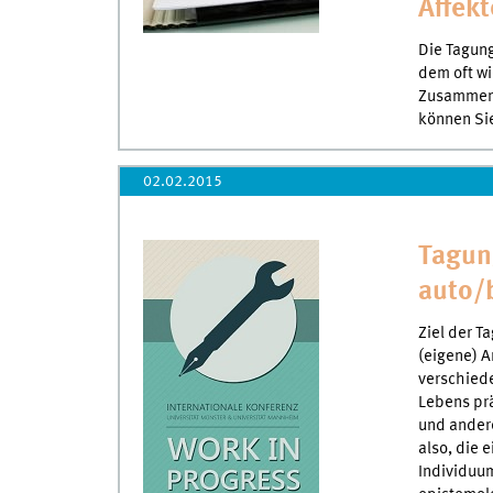
Affek
Die Tagung
dem oft w
Zusammenh
können Sie
02.02.2015
Tagun
auto/
Ziel der T
(eigene) A
verschiede
Lebens prä
und ander
also, die 
Individuum