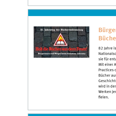
Bürger
Büche
82 Jahre i
Nationalso
sie für ent
Mit einer 
Practices o
Bücher au
Geschicht
wird in de
Werken je
fielen.