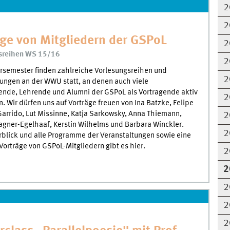
2
2
äge von Mitgliedern der GSPoL
2
sreihen WS 15/16
2
rsemester finden zahlreiche Vorlesungsreihen und
2
ungen an der WWU statt, an denen auch viele
ende, Lehrende und Alumni der GSPoL als Vortragende aktiv
2
. Wir dürfen uns auf Vorträge freuen von Ina Batzke, Felipe
arrido, Lut Missinne, Katja Sarkowsky, Anna Thiemann,
2
gner-Egelhaaf, Kerstin Wilhelms und Barbara Winckler.
2
blick und alle Programme der Veranstaltungen sowie eine
r Vorträge von GSPoL-Mitgliedern gibt es hier.
2
2
2
2
2