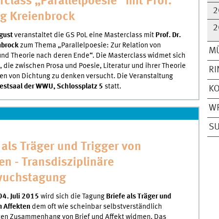
class „Parallelpoesie" mit Prof.
2
rg Kreienbrock
2
gust
veranstaltet die GS PoL eine Masterclass mit
Prof. Dr.
nbrock
zum Thema „Parallelpoesie: Zur Relation von
M
nd Theorie nach deren Ende“. Die Masterclass widmet sich
, die zwischen Prosa und Poesie, Literatur und ihrer Theorie
R
n von Dichtung zu denken versucht. Die Veranstaltung
Festsaal der WWU, Schlossplatz 5
statt.
K
WR
S
 als Träger und Trigger von
en - Transdisziplinäre
uchstagung
04. Juli 2015
wird sich die Tagung
Briefe als Träger und
n Affekten
dem oft wie scheinbar selbstverständlich
en Zusammenhang von Brief und Affekt widmen. Das