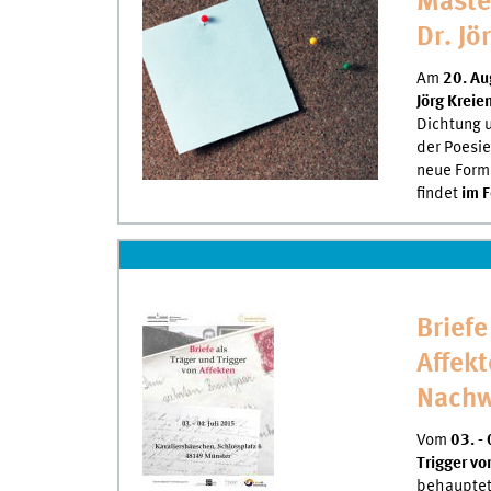
Master
Dr. Jö
Am
20. Au
Jörg Kreie
Dichtung u
der Poesie
neue Forme
findet
im 
Briefe
Affekt
Nachw
Vom
03. - 
Trigger vo
behauptet