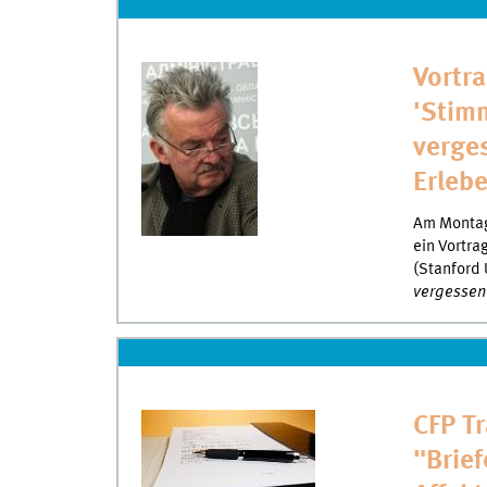
Vortr
'Stim
verge
Erleb
Am Montag 
ein Vortra
(Stanford 
vergessene
CFP T
"Brief