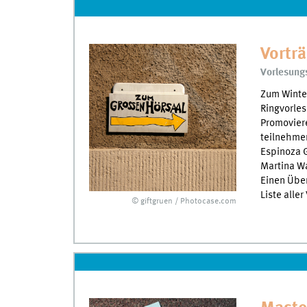
Vortr
Vorlesung
Zum Winte
Ringvorles
Promovier
teilnehmen
Espinoza G
Martina Wa
Einen Über
Liste alle
© giftgruen / Photocase.com