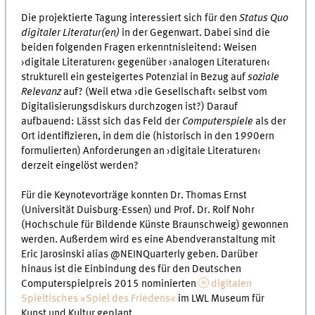
Die projektierte Tagung interessiert sich für den
Status Quo
digitaler Literatur(en)
in der Gegenwart. Dabei sind die
beiden folgenden Fragen erkenntnisleitend: Weisen
›digitale Literaturen‹ gegenüber ›analogen Literaturen‹
strukturell ein gesteigertes Potenzial in Bezug auf
soziale
Relevanz
auf? (Weil etwa ›die Gesellschaft‹ selbst vom
Digitalisierungsdiskurs durchzogen ist?) Darauf
aufbauend: Lässt sich das Feld der
Computerspiele
als der
Ort identifizieren, in dem die (historisch in den 1990ern
formulierten) Anforderungen an ›digitale Literaturen‹
derzeit eingelöst werden?
Für die Keynotevorträge konnten Dr. Thomas Ernst
(Universität Duisburg-Essen) und Prof. Dr. Rolf Nohr
(Hochschule für Bildende Künste Braunschweig) gewonnen
werden. Außerdem wird es eine Abendveranstaltung mit
Eric Jarosinski alias @NEINQuarterly geben. Darüber
hinaus ist die Einbindung des für den Deutschen
Computerspielpreis 2015 nominierten
digitalen
Spieltisches »Spiel des Friedens«
im LWL Museum für
Kunst und Kultur geplant.