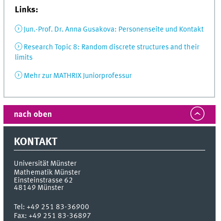
Links:
Jun.-Prof. Dr. Anna Gusakova: Personenseite und Kontakt
Research Topic 8: Random discrete structures and their
limits
Mehr zur MATHRIX Juniorprofessur
nach oben
KONTAKT
Universität Münster
Mathematik Münster
Einsteinstrasse 62
48149
Münster
Tel:
+49 251 83-36900
Fax:
+49 251 83-36897