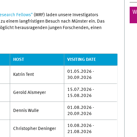
W
esearch Fellows"
(MRF) laden unsere Investigators
u einem langfristigen Besuch nach Münster ein. Das
glicht herausragenden jungen Forschenden, einen
HOST
VISITING DATE
01.05.2026 -
Katrin Tent
30.09.2026
15.07.2026 -
Gerold Alsmeyer
15.08.2026
01.08.2026 -
Dennis Wulle
20.09.2026
10.08.2026 -
Christopher Deninger
21.08.2026