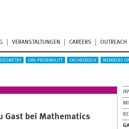
G
VERANSTALTUNGEN
CAREERS
OUTREACH
 GEOMETRY
GRK PROBABILITY
FACHBEREICH
MEMBERS O
IN
MI
RE
zu Gast bei Mathematics
G