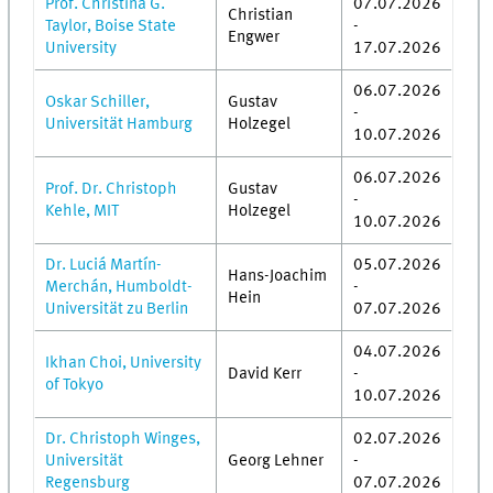
Prof. Christina G.
07.07.2026
Christian
Taylor, Boise State
-
Engwer
University
17.07.2026
06.07.2026
Oskar Schiller,
Gustav
-
Universität Hamburg
Holzegel
10.07.2026
06.07.2026
Prof. Dr. Christoph
Gustav
-
Kehle, MIT
Holzegel
10.07.2026
Dr. Luciá Martín-
05.07.2026
Hans-Joachim
Merchán, Humboldt-
-
Hein
Universität zu Berlin
07.07.2026
04.07.2026
Ikhan Choi, University
David Kerr
-
of Tokyo
10.07.2026
Dr. Christoph Winges,
02.07.2026
Universität
Georg Lehner
-
Regensburg
07.07.2026