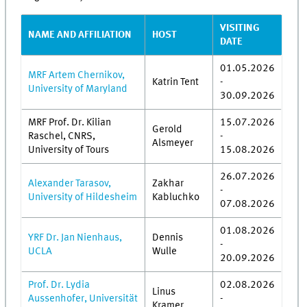
VISITING
NAME AND AFFILIATION
HOST
DATE
01.05.2026
MRF Artem Chernikov,
Katrin Tent
-
University of Maryland
30.09.2026
MRF Prof. Dr. Kilian
15.07.2026
Gerold
Raschel, CNRS,
-
Alsmeyer
University of Tours
15.08.2026
26.07.2026
Alexander Tarasov,
Zakhar
-
University of Hildesheim
Kabluchko
07.08.2026
01.08.2026
YRF Dr. Jan Nienhaus,
Dennis
-
UCLA
Wulle
20.09.2026
Prof. Dr. Lydia
02.08.2026
Linus
Aussenhofer, Universität
-
Kramer