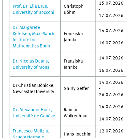
15.07.2026
Prof. Dr. Elia Brue,
Christoph
-
University of Bocconi
Böhm
17.07.2026
Dr. Margarete
14.07.2026
Ketelsen, Max Planck
Franziska
-
Institute for
Jahnke
16.07.2026
Mathematics Bonn
14.07.2026
Dr. Nicolas Daans,
Franziska
-
University of Mons
Jahnke
16.07.2026
14.07.2026
Dr Christian Bönicke,
Shirly Geffen
-
Newcastle University
26.07.2026
14.07.2026
Dr. Alexander Hock,
Raimar
-
Université de Genève
Wulkenhaar
14.07.2026
Francesco Malizia,
12.07.2026
Hans-Joachim
Scuola Normale
-