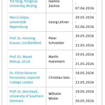
Yie Yang, Tsinghua
Ioannis
-
University, Beijing
Zachos
07.06.2026
Marco Volpe,
29.05.2026
Universität
Georg Lehner
-
Regensburg
02.06.2026
20.05.2026
Prof. Dr. Henning
Peter
-
Krause, Uni Bielefeld
Schneider
22.05.2026
19.05.2026
Prof. Dr. Marek
Martin
-
Biskup, UCLA
Huesmann
21.05.2026
Dr. Víctor Navarro
18.05.2026
Fernandez, Imperial
Christian Seis
-
College London
22.05.2026
Prof. Dr. Jens Kaad,
18.05.2026
Wilhelm
University of Southern
-
Winter
Denmark
20.05.2026