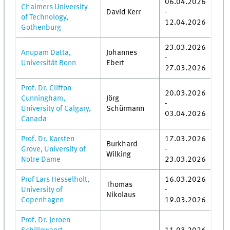
06.04.2026
Chalmers University
David Kerr
-
of Technology,
12.04.2026
Gothenburg
23.03.2026
Anupam Datta,
Johannes
-
Universität Bonn
Ebert
27.03.2026
Prof. Dr. Clifton
20.03.2026
Cunningham,
Jörg
-
University of Calgary,
Schürmann
03.04.2026
Canada
Prof. Dr. Karsten
17.03.2026
Burkhard
Grove, University of
-
Wilking
Notre Dame
23.03.2026
Prof Lars Hesselholt,
16.03.2026
Thomas
University of
-
Nikolaus
Copenhagen
19.03.2026
Prof. Dr. Jeroen