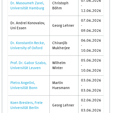
07.06.2026
Dr. Masoumeh Zarei,
Christoph
-
Universität Hamburg
Böhm
12.06.2026
07.06.2026
Dr. Andrei Konovalov,
Georg Lehner
-
Uni Essen
09.06.2026
06.06.2026
Dr. Konstantin Recke,
Chiranjib
-
University of Oxford
Mukherjee
10.06.2026
05.06.2026
Prof. Dr. Gabor Szabo,
Wilhelm
-
Universität Leuven
Winter
10.06.2026
03.06.2026
Pietro Angelini,
Martin
-
Universität Bonn
Huesmann
03.06.2026
02.06.2026
Koen Bresters, Freie
Georg Lehner
-
Universität Berlin
03.06.2026