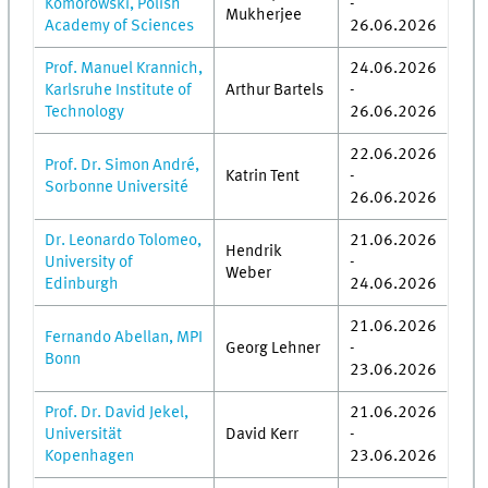
Komorowski, Polish
-
Mukherjee
Academy of Sciences
26.06.2026
Prof. Manuel Krannich,
24.06.2026
Karlsruhe Institute of
Arthur Bartels
-
Technology
26.06.2026
22.06.2026
Prof. Dr. Simon André,
Katrin Tent
-
Sorbonne Université
26.06.2026
Dr. Leonardo Tolomeo,
21.06.2026
Hendrik
University of
-
Weber
Edinburgh
24.06.2026
21.06.2026
Fernando Abellan, MPI
Georg Lehner
-
Bonn
23.06.2026
Prof. Dr. David Jekel,
21.06.2026
Universität
David Kerr
-
Kopenhagen
23.06.2026