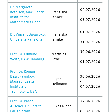
Dr. Margarete
02.07.2026
Ketelsen, Max Planck
Franziska
-
Institute for
Jahnke
03.07.2026
Mathematics Bonn
01.07.2026
Dr. Vincent Bagayoko,
Franziska
-
Université Paris Cité
Jahnke
31.07.2026
30.06.2026
Prof. Dr. Edmund
Matthias
-
Weitz, HAW Hamburg
Löwe
01.07.2026
Prof. Dr. Roman
Bezrukavnikov,
30.06.2026
Eugen
Massachusetts
-
Hellmann
Institute of
04.07.2026
Technology, USA
Prof. Dr. Pascal
29.06.2026
Auscher, Université
Lukas Niebel
-
Paris-Saclay
03.07.2026