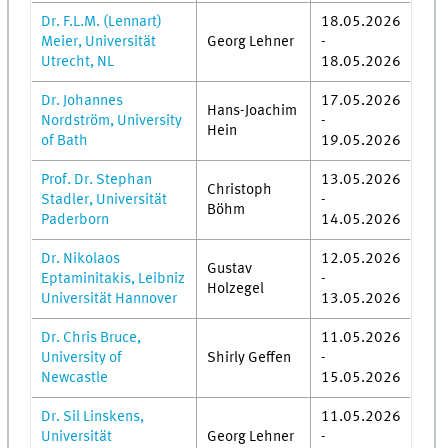
Dr. F.L.M. (Lennart)
18.05.2026
Meier, Universität
Georg Lehner
-
Utrecht, NL
18.05.2026
Dr. Johannes
17.05.2026
Hans-Joachim
Nordström, University
-
Hein
of Bath
19.05.2026
Prof. Dr. Stephan
13.05.2026
Christoph
Stadler, Universität
-
Böhm
Paderborn
14.05.2026
Dr. Nikolaos
12.05.2026
Gustav
Eptaminitakis, Leibniz
-
Holzegel
Universität Hannover
13.05.2026
Dr. Chris Bruce,
11.05.2026
University of
Shirly Geffen
-
Newcastle
15.05.2026
Dr. Sil Linskens,
11.05.2026
Universität
Georg Lehner
-