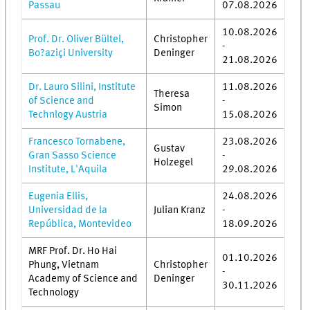
Passau
07.08.2026
10.08.2026
Prof. Dr. Oliver Bültel,
Christopher
-
Bo?aziçi University
Deninger
21.08.2026
Dr. Lauro Silini, Institute
11.08.2026
Theresa
of Science and
-
Simon
Technlogy Austria
15.08.2026
Francesco Tornabene,
23.08.2026
Gustav
Gran Sasso Science
-
Holzegel
Institute, L'Aquila
29.08.2026
Eugenia Ellis,
24.08.2026
Universidad de la
Julian Kranz
-
República, Montevideo
18.09.2026
MRF Prof. Dr. Ho Hai
01.10.2026
Phung, Vietnam
Christopher
-
Academy of Science and
Deninger
30.11.2026
Technology