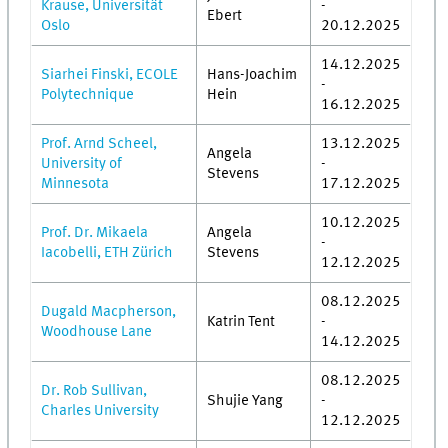
Krause, Universität
-
Ebert
Oslo
20.12.2025
14.12.2025
Siarhei Finski, ECOLE
Hans-Joachim
-
Polytechnique
Hein
16.12.2025
Prof. Arnd Scheel,
13.12.2025
Angela
University of
-
Stevens
Minnesota
17.12.2025
10.12.2025
Prof. Dr. Mikaela
Angela
-
Iacobelli, ETH Zürich
Stevens
12.12.2025
08.12.2025
Dugald Macpherson,
Katrin Tent
-
Woodhouse Lane
14.12.2025
08.12.2025
Dr. Rob Sullivan,
Shujie Yang
-
Charles University
12.12.2025