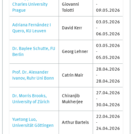
Charles University
Giovanni
-
Prague
Tolotti
09.05.2026
03.05.2026
Adriana Fernández I
David Kerr
-
Quero, KU Leuven
06.05.2026
03.05.2026
Dr. Baylee Schutte, FU
Georg Lehner
-
Berlin
05.05.2026
28.04.2026
Prof. Dr. Alexander
Catrin Mair
-
Ivanov, Ruhr Uni Bonn
28.04.2026
27.04.2026
Dr. Morris Brooks,
Chiranjib
-
University of Zürich
Mukherjee
30.04.2026
22.04.2026
Yuetong Luo,
Arthur Bartels
-
Universität Göttingen
24.04.2026