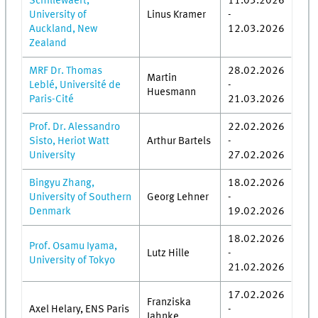
Schillewaert,
11.03.2026
University of
Linus Kramer
-
Auckland, New
12.03.2026
Zealand
MRF Dr. Thomas
28.02.2026
Martin
Leblé, Université de
-
Huesmann
Paris-Cité
21.03.2026
Prof. Dr. Alessandro
22.02.2026
Sisto, Heriot Watt
Arthur Bartels
-
University
27.02.2026
Bingyu Zhang,
18.02.2026
University of Southern
Georg Lehner
-
Denmark
19.02.2026
18.02.2026
Prof. Osamu Iyama,
Lutz Hille
-
University of Tokyo
21.02.2026
17.02.2026
Franziska
Axel Helary, ENS Paris
-
Jahnke