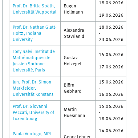
18.06.2026
Prof. Dr. Britta Späth,
Eugen
-
Universität Wuppertal
Hellmann
19.06.2026
Prof. Dr. Nathan Glatt-
18.06.2026
Alexandra
Holtz , Indiana
-
Stavrianidi
University
23.06.2026
Tony Salvi, Institut de
15.06.2026
Mathématiques de
Gustav
-
Jussieu Sorbone
Holzegel
17.06.2026
Université, Paris
Jun.-Prof. Dr. Simon
15.06.2026
Björn
Markfelder,
-
Gebhard
Universität Konstanz
16.06.2026
Prof. Dr. Giovanni
15.06.2026
Martin
Peccati, University of
-
Huesmann
Luxembourg
18.06.2026
14.06.2026
Paula Verdugo, MPI
Georg Lehner
-