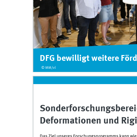
SFB 1442 Geometrie: Defo
© MM/vl
Sonderforschungsberei
Deformationen und Rigi
Das Ziel unseres Forschungsprogramms kann wie