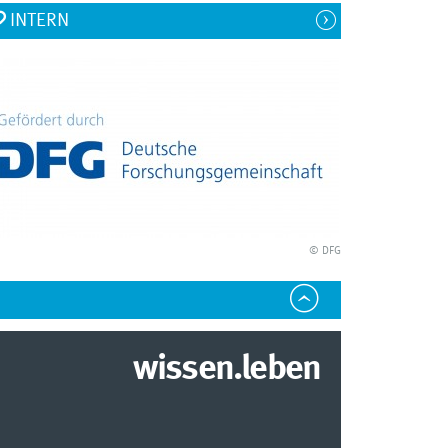
INTERN
© DFG
wissen.leben