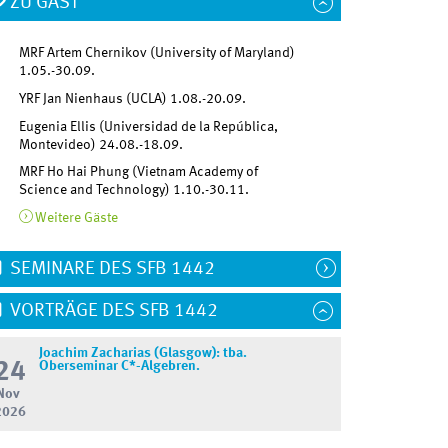
ZU GAST
MRF Artem Chernikov (University of Maryland)
1.05.-30.09.
YRF Jan Nienhaus (UCLA)
1.08.-20.09.
Eugenia Ellis (Universidad de la República,
Montevideo)
24.08.-18.09.
MRF Ho Hai Phung (Vietnam Academy of
FG bewilligt weitere Förderung
Science and Technology)
1.10.-30.11.
Weitere Gäste
MM/vl
SEMINARE DES SFB 1442
VORTRÄGE DES SFB 1442
Joachim Zacharias (Glasgow): tba.
24
Oberseminar C*-Algebren.
Nov
2026