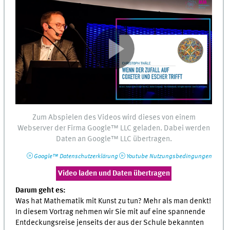
Zum Abspielen des Videos wird dieses von einem
Webserver
der Firma
Google™
LLC
geladen. Dabei werden
Daten an
Google™
LLC
übertragen.
Google™
Datenschutzerklärung
Youtube
Nutzungsbedingungen
Video laden und Daten übertragen
Darum geht es:
Was hat Mathematik mit Kunst zu tun? Mehr als man denkt!
In diesem Vortrag nehmen wir Sie mit auf eine spannende
Entdeckungsreise jenseits der aus der Schule bekannten