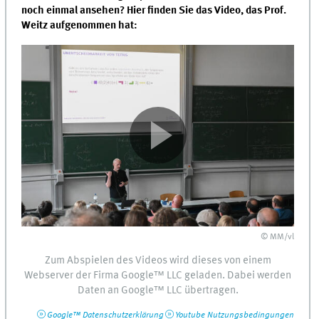
noch einmal ansehen? Hier finden Sie das Video, das Prof.
Weitz aufgenommen hat:
© MM/vl
Zum Abspielen des Videos wird dieses von einem
Webserver
der Firma
Google™
LLC
geladen. Dabei werden
Daten an
Google™
LLC
übertragen.
Google™
Datenschutzerklärung
Youtube
Nutzungsbedingungen