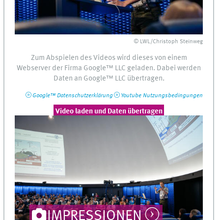
© LWL/Christoph Steinweg
Zum Abspielen des Videos wird dieses von einem
Webserver
der Firma
Google™
LLC
geladen. Dabei werden
Daten an
Google™
LLC
übertragen.
Google™
Datenschutzerklärung
Youtube
Nutzungsbedingungen
Video laden und Daten übertragen
IMPRESSIONEN