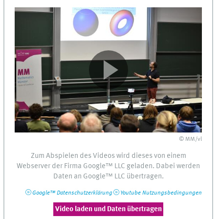
© MM/vl
Zum Abspielen des Videos wird dieses von einem
Webserver
der Firma
Google™
LLC
geladen. Dabei werden
Daten an
Google™
LLC
übertragen.
Google™
Datenschutzerklärung
Youtube
Nutzungsbedingungen
Video laden und Daten übertragen