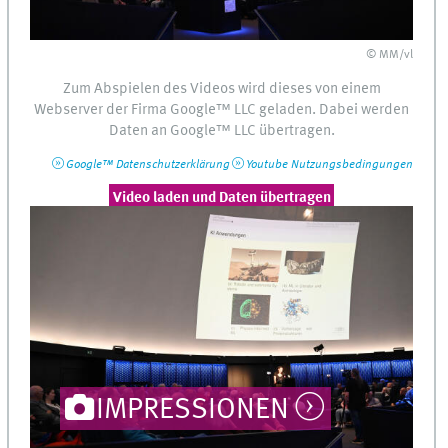
© MM/vl
Zum Abspielen des Videos wird dieses von einem
Webserver
der Firma
Google™
LLC
geladen. Dabei werden
Daten an
Google™
LLC
übertragen.
Google™
Datenschutzerklärung
Youtube
Nutzungsbedingungen
Video laden und Daten übertragen
IMPRESSIONEN