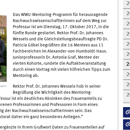
2
2
Das WWU-Mentoring-Programm für herausragende
Nachwuchswissenschaftlerinnen auf dem Weg zur
2
Professur ist am Dienstag, 17. Oktober 2017, in die
fünfte Runde gestartet. Rektor Prof. Dr. Johannes
2
Wessels und die Gleichstellungsbeauftragte PD Dr.
2
Patricia Göbel begrüßten die 16 Mentees aus 11
Fachbereichen im Alexander-von-Humboldt-Haus.
2
Juniorprofessorin Dr. Antonia Graf, Mentee der
vierten Kohorte, rundete die Auftaktveranstaltung
2
durch einen Vortrag mit vielen hilfreichen Tipps zum
2
Mentoring ab.
2
Rektor Prof. Dr. Johannes Wessels hob in seiner
mann
Begrüßung die Wichtigkeit des Mentoring-
2
ssur ist ein deutliches Absinken des Frauenanteils zu
renen Professorinnen und Professoren in Form eines
olg der Nachwuchswissenschaftlerinnen sein. Das
ektorat daher ein ganz besonderes Anliegen.“
 ergänzte in Ihrem Grußwort Daten zu Frauenanteilen auf