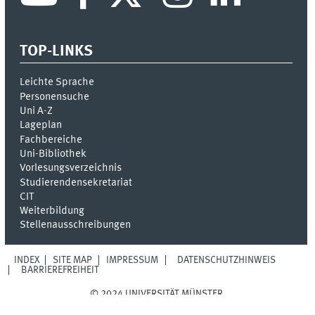
TOP-LINKS
Leichte Sprache
Personensuche
Uni A-Z
Lageplan
Fachbereiche
Uni-Bi­bli­o­thek
Vor­le­sungs­ver­zeich­nis
Stu­die­ren­den­se­kre­ta­ri­at
CIT
Weiterbildung
Stellenausschreibungen
INDEX
SITE MAP
IMPRESSUM
DATENSCHUTZHINWEIS
BARRIEREFREIHEIT
© 2024 UNIVERSITÄT MÜNSTER