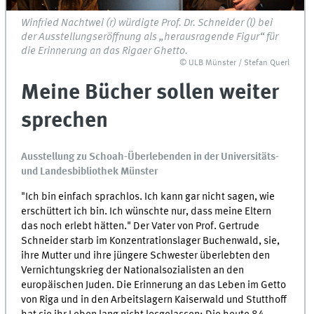
Winfried Nachtwei (r) würdigte Prof. Dr. Schneider (l) bei
der Ausstellungseröffnung als „herausragende Figur“ für
die Erinnerung an das Rigaer Ghetto.
© ULB Münster / Stefan Querl
Meine Bücher sollen weiter
sprechen
Ausstellung zu Schoah-Überlebenden in der Universitäts-
und Landesbibliothek Münster
"Ich bin einfach sprachlos. Ich kann gar nicht sagen, wie
erschüttert ich bin. Ich wünschte nur, dass meine Eltern
das noch erlebt hätten." Der Vater von Prof. Gertrude
Schneider starb im Konzentrationslager Buchenwald, sie,
ihre Mutter und ihre jüngere Schwester überlebten den
Vernichtungskrieg der Nationalsozialisten an den
europäischen Juden. Die Erinnerung an das Leben im Getto
von Riga und in den Arbeitslagern Kaiserwald und Stutthoff