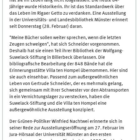
hat sie ihr Leben lang nicht losgelassen: Die heute 84-
Jährige wurde Historikerin. Ihr ist das Standardwerk über
das Leben im Rigaer Getto zu verdanken. Eine Ausstellung
in der Universitäts- und Landesbibliothek Münster erinnert
seit Donnerstag (28. Februar) daran.
"Meine Bücher sollen weiter sprechen, wenn die letzten
Zeugen schweigen", hat sich Schneider vorgenommen.
Deshalb hat sie einen Teil ihrer Bibliothek der Wolfgang-
Suwelack-Stiftung in Billerbeck überlassen. Die
bibliografische Bearbeitung der 848 Bände hat die
Erinnerungsstätte Villa ten Hompel übernommen. Hier sind
sie auch einsehbar. Passend zum außergewöhnlichen
Leben von Gertrude Schneider, der es mehrmals gelang,
sich gemeinsam mit ihrer Schwester vor den Abtransporten
in ein Vernichtungslager zu verstecken, haben die
Suwelack-Stiftung und die Villa ten Hompel eine
außergewöhnliche Ausstellung konzipiert.
Der Grünen-Politiker Winfried Nachtwei erinnerte sich in
seiner Rede zur Ausstellungseröffnung am 27. Februar im
Jura-Hörsaal der Universität Münster an den ersten