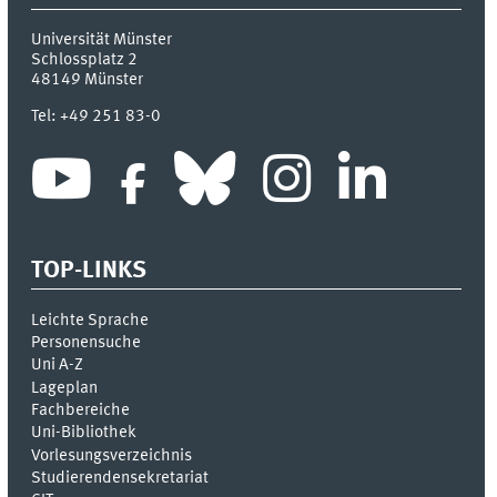
Universität Münster
Schlossplatz 2
48149
Münster
Tel:
+49 251 83-0
TOP-LINKS
Leichte Sprache
Personensuche
Uni A-Z
Lageplan
Fachbereiche
Uni-Bi­bli­o­thek
Vor­le­sungs­ver­zeich­nis
Stu­die­ren­den­se­kre­ta­ri­at