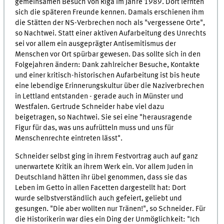
gemeinsamen Besuch von Riga im Jahre 1989. Dort lernten
sich die späteren Freunde kennen. Damals erschienen ihm
die Stätten der NS-Verbrechen noch als "vergessene Orte",
so Nachtwei. Statt einer aktiven Aufarbeitung des Unrechts
sei vor allem ein ausgeprägter Antisemitismus der
Menschen vor Ort spürbar gewesen. Das sollte sich in den
Folgejahren ändern: Dank zahlreicher Besuche, Kontakte
und einer kritisch-historischen Aufarbeitung ist bis heute
eine lebendige Erinnerungskultur über die Naziverbrechen
in Lettland entstanden - gerade auch in Münster und
Westfalen. Gertrude Schneider habe viel dazu
beigetragen, so Nachtwei. Sie sei eine "herausragende
Figur für das, was uns aufrütteln muss und uns für
Menschenrechte eintreten lässt".
Schneider selbst ging in ihrem Festvortrag auch auf ganz
unerwartete Kritik an ihrem Werk ein. Vor allem Juden in
Deutschland hätten ihr übel genommen, dass sie das
Leben im Getto in allen Facetten dargestellt hat: Dort
wurde selbstverständlich auch gefeiert, geliebt und
gesungen. "Die aber wollten nur Tränen!", so Schneider. Für
die Historikerin war dies ein Ding der Unmöglichkeit: "Ich