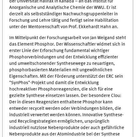
der Universität Halifax in Kanada – an das Institut für
Anorganische und Analytische Chemie der WWU. Er ist
derzeit als selbstständiger Nachwuchsgruppenleiter in
Forschung und Lehre tätig und fertigt seine Habilitation
unter der Mentorenschaft von Prof. Ekkehardt Hahn an.
Im Mittelpunkt der Forschungsarbeit von Jan Weigand steht
das Element Phosphor. Der Wissenschaftler widmet sich in
erster Linie der Erforschung fundamental wichtiger
Phosphorverbindungen und der Entwicklung effizienter
und umweltschonender Synthesewege zu neuartigen,
phosphorbasierten Materialien mit ungewöhnlichen
Eigenschaften. Mit der Förderung unterstützt der ERC sein
"SynPhos"-Projekt und damit die Entwicklung
hochreaktiver Phosphorreagenzien, die sich für eine
gezielte Synthese einsetzen lassen. Der besondere Clou:
Der in diesen Reagenzien enthaltene Phosphor kann
entweder recycelt werden oder Verbindungen bilden, die
industriell verwertet werden können. Innovative Synthese-
und Recyclingstrategien ermöglichen, ursprünglich
industriell nutzlose Nebenprodukte oder auch gefährliche
Nebenprodukte aus der Atomindustrie bei der Synthese