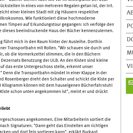
ckstellen in eines von mehreren Regalen getan ist, der irrt.
A
cht einer kleinen Stadt mit zig Häusern respektive
Mikrokosmos. Wie funktioniert diese hochmoderne
mmen Timpen auf Erkundungstour gegangen: Ich verfolge den
P
e dieses beeindruckende Haus der Bücher kennenzulernen.
D
Weg führt mich in den Raum hinter der Ausleihe. Dorthin
einer Transportbahn mit Rollen. "Wir schauen sie durch und
M
r, ob die Vormerkzettel stimmen, die in den Büchern
s Dezernats Benutzung der ULB. An den Kisten sind kleine
V
uf das erste Untergeschoss stelle, erkennt unser
" Denn die Transportbahn mündet in einer Klappe in der
ard Rosenberger dreht den Schalter und schickt die Kiste per
50 Kilogramm können mit dem hauseigenen Bücherfahrstuhl
 Kiste schon unten angekommen ist", meint er und drückt
eliebt
tergeschosses angekommen. Eine Mitarbeiterin sortiert die
nach Signaturen. "Dann geht das Einstellen am richtigen
acken und dort fein sortieren kann", erklärt Burkard