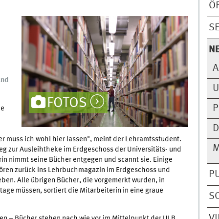
Ö
S
N
A
und
U
FOTOS
P
ie
D
her muss ich wohl hier lassen", meint der Lehramtsstudent.
M
eg zur Ausleihtheke im Erdgeschoss der Universitäts- und
rin nimmt seine Bücher entgegen und scannt sie. Einige
hören zurück ins Lehrbuchmagazin im Erdgeschoss und
P
en. Alle übrigen Bücher, die vorgemerkt wurden, in
age müssen, sortiert die Mitarbeiterin in eine graue
S
V
n – Bücher stehen nach wie vor im Mittelpunkt der ULB.