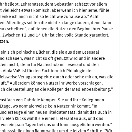
ehr beliebt. Lehramtsstudent Sebastian schätzt vor allem
 vielleicht etwas komisch, aber wenn ich hier lerne, fühle
lenke ich mich nicht so leicht wie zuhause ab." Acht
en. Allerdings sollten die nicht zu lange dauern, denn dann
 "Parkscheiben", auf denen die Nutzer den Beginn ihrer Pause
. Zwischen 12 und 14 Uhr ist eine volle Stunde garantiert,
tzen.
eln sich polnische Bücher, die sie aus dem Lesesaal
nd schauen, was nicht so oft genutzt wird und in andere
dem nicht, denn für Nachschub im Lesesaal und den
 Viola Voß ist für den Fachbereich Philologie der
pielsweise Verlagsprospekte durch oder sehe mir an, was die
auft." Außerdem können Nutzer ihr Werke vorschlagen.
ich die Bestellung an die Kollegen der Medienbearbeitung."
Postfach von Gabriele Kemper. Sie und ihre Kolleginnen
 Etage, wo normalerweise kein Nutzer hinkommt. "In
und erzeuge einen neuen Titeldatensatz, damit das Buch in
vielen Klicks wählt sie einen Lieferanten aus, und das
lb von ein paar Tagen bei uns und kann ausgeliehen werden."
chlussstelle einen Raum weiter um die letzten Schritte. "Wir