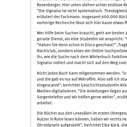
Rosenberger. Hier unten stehen schier endlose Re
"Die Signatur ist nicht systematisch. Theologieb
erläutert der Fachmann. Insgesamt 600.000 Büche
vorherige Recherche lässt sich hier kaum etwas f
Wer Hilfe beim Suchen braucht, geht am besten z
gerade Dienst, als eine Studentin sie anspricht: 
"Haben Sie denn schon in Disco geschaut?", fragt
Nachtclub, sondern eines der Online-Suchportale 
ihr, wie die Suche nach dem Wörterbuch funktioni
Signatur notiert und macht sich auf den Weg zum
Nicht jedes Buch kann mitgenommen werden. "Ich 
und die gab es nur auf Mikrofilm. Also saß ich s
eingescannt", berichtet Geschichtsstudentin Ali
Medien digitalisieren. "Die Anleitungen liegen a
Sorgentelefon und wir helfen gerne weiter", erzäh
arbeitet.
Die Bücher aus den Lesesälen im ersten Obergesc
Nutzer in Ruhe lesen können, haben wir rechts n
Ohrstöpseln aufgestellt", berichtet Elke Kock, d