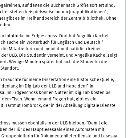
galreihen, auf denen die Bücher nach Größe sortiert sind.
ücher stehen beispielsweise neben Jurapublikationen",
r gibt es im Freihandbereich der Zentralbibliothek. Ohne
inden.
ur Infotheke im Erdgeschoss. Dort hat Angelika Kachel
"Ich suche ein Wörterbuch für Englisch und Deutsch."
 die Mitarbeiterin und meint damit natürlich keinen
der ULB. Die Studentin verneint, und Angelika Kachel zeigt
ert. Wenige Minuten später hat sich die Studentin die
 Standort.
brauchte für meine Dissertation eine historische Quelle,
tundenlang im DigiLab der ULB und habe den Film
ssa. Im Erdgeschoss können Nutzer im DigiLab kostenlos
uf dem Tisch. Wenn jemand Fragen hat, gibt es ein
lt Hartmut Tombrock, der in der Abteilung Digitale Dienste
hoss müssen ebenfalls in der ULB bleiben. "Damit die
eben der Tür des Hauptlesesaals einen Automaten mit
ie Gruppenleiterin für Dokumentenlieferdienste und Lesesaal