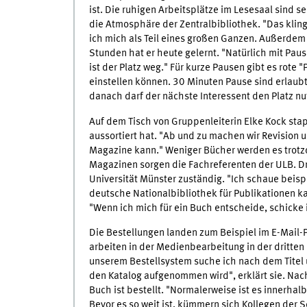
ist. Die ruhigen Arbeitsplätze im Lesesaal sind s
die Atmosphäre der Zentralbibliothek. "Das klingt
ich mich als Teil eines großen Ganzen. Außerdem 
Stunden hat er heute gelernt. "Natürlich mit Paus
ist der Platz weg." Für kurze Pausen gibt es rote
einstellen können. 30 Minuten Pause sind erlaubt
danach darf der nächste Interessent den Platz nu
Auf dem Tisch von Gruppenleiterin Elke Kock stap
aussortiert hat. "Ab und zu machen wir Revision u
Magazine kann." Weniger Bücher werden es trotz
Magazinen sorgen die Fachreferenten der ULB. Dr.
Universität Münster zuständig. "Ich schaue beis
deutsche Nationalbibliothek für Publikationen k
"Wenn ich mich für ein Buch entscheide, schicke 
Die Bestellungen landen zum Beispiel im E-Mail-
arbeiten in der Medienbearbeitung in der dritten
unserem Bestellsystem suche ich nach dem Titel 
den Katalog aufgenommen wird", erklärt sie. Nach 
Buch ist bestellt. "Normalerweise ist es innerha
Bevor es so weit ist, kümmern sich Kollegen der S