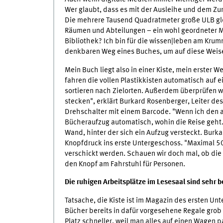
Wer glaubt, dass es mit der Ausleihe und dem Zurü
Die mehrere Tausend Quadratmeter große ULB glei
Räumen und Abteilungen – ein wohl geordneter 
Bibliothek? Ich bin für die wissen|leben am Kru
denkbaren Weg eines Buches, um auf diese Weis
Mein Buch liegt also in einer Kiste, mein erster 
fahren die vollen Plastikkisten automatisch auf 
sortieren nach Zielorten. Außerdem überprüfen wi
stecken", erklärt Burkard Rosenberger, Leiter de
Drehschalter mit einem Barcode. "Wenn ich den a
Bücheraufzug automatisch, wohin die Reise geht.
Wand, hinter der sich ein Aufzug versteckt. Burk
Knopfdruck ins erste Untergeschoss. "Maximal 
verschickt werden. Schauen wir doch mal, ob die
den Knopf am Fahrstuhl für Personen.
Die ruhigen Arbeitsplätze im Lesesaal sind sehr b
Tatsache, die Kiste ist im Magazin des ersten Un
Bücher bereits in dafür vorgesehene Regale grob 
Platz schneller, weil man alles auf einen Wagen p