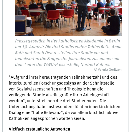
Pressegespräch in der Katholischen Akademie in Berlin
am 19. August: Die drei Studierenden Tobias Roth, Anna
Roth und Sarah Delere stellen ihre Studie vor und
beantworten die Fragen der Journalisten zusammen mit
dem Leiter der WWU-Pressestelle, Norbert Robers.
© Valeria Geritzen
"Aufgrund ihrer herausragenden Teilnehmerzahl und des
interkulturellen Forschungsdesigns an der Schnittstelle
von Sozialwissenschaften und Theologie kann die
vorliegende Studie als die größte ihrer Art eingestuft
werden", unterstreichen die drei Studierenden. Die
Untersuchung habe insbesondere für den innerkirchlichen
Dialog eine "hohe Relevanz", da vor allem kirchlich aktive
Katholiken angesprochen worden seien.
Vielfach erstaunliche Antworten