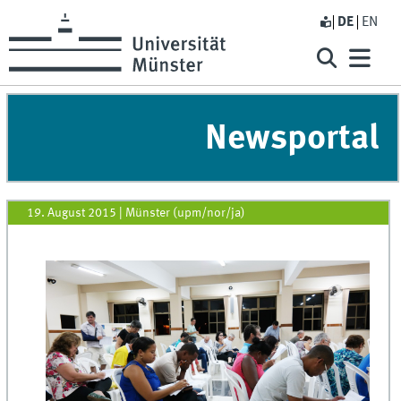
DE
EN
Newsportal
19. August 2015
|
Münster (upm/nor/ja)