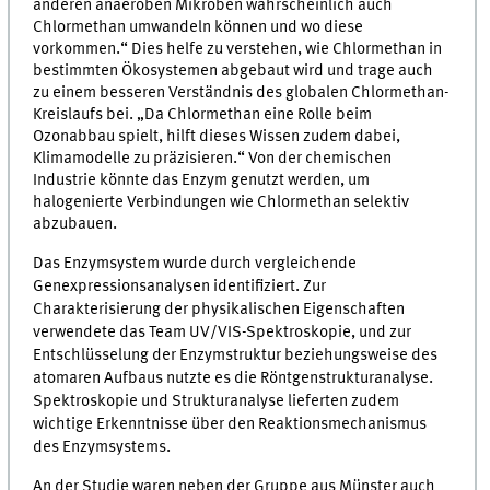
anderen anaeroben Mikroben wahrscheinlich auch
Chlormethan umwandeln können und wo diese
vorkommen.“ Dies helfe zu verstehen, wie Chlormethan in
bestimmten Ökosystemen abgebaut wird und trage auch
zu einem besseren Verständnis des globalen Chlormethan-
Kreislaufs bei. „Da Chlormethan eine Rolle beim
Ozonabbau spielt, hilft dieses Wissen zudem dabei,
Klimamodelle zu präzisieren.“ Von der chemischen
Industrie könnte das Enzym genutzt werden, um
halogenierte Verbindungen wie Chlormethan selektiv
abzubauen.
Das Enzymsystem wurde durch vergleichende
Genexpressionsanalysen identifiziert. Zur
Charakterisierung der physikalischen Eigenschaften
verwendete das Team UV/VIS-Spektroskopie, und zur
Entschlüsselung der Enzymstruktur beziehungsweise des
atomaren Aufbaus nutzte es die Röntgenstrukturanalyse.
Spektroskopie und Strukturanalyse lieferten zudem
wichtige Erkenntnisse über den Reaktionsmechanismus
des Enzymsystems.
An der Studie waren neben der Gruppe aus Münster auch