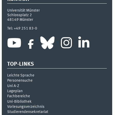
Universität Münster
Schlossplatz 2
48149
Münster
Tel:
+49 251 83-0
TOP-LINKS
Leichte Sprache
Personensuche
Uni A-Z
Lageplan
Fachbereiche
Uni-Bi­bli­o­thek
Vor­le­sungs­ver­zeich­nis
Stu­die­ren­den­se­kre­ta­ri­at