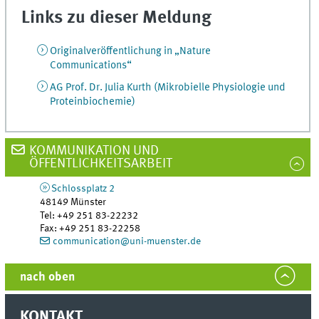
Links zu dieser Meldung
Originalveröffentlichung in „Nature
Communications“
AG Prof. Dr. Julia Kurth (Mikrobielle Physiologie und
Proteinbiochemie)
KOMMUNIKATION UND
ÖFFENTLICHKEITSARBEIT
Schlossplatz 2
48149
Münster
Tel
:
+49 251 83-22232
Fax:
+49 251 83-22258
communication@uni-muenster.de
nach oben
KONTAKT