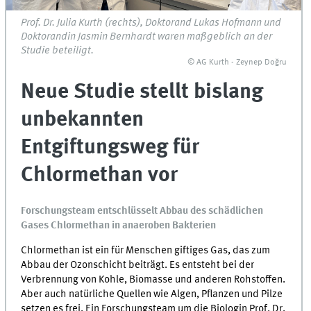
Prof. Dr. Julia Kurth (rechts), Doktorand Lukas Hofmann und
Doktorandin Jasmin Bernhardt waren maßgeblich an der
Studie beteiligt.
© AG Kurth - Zeynep Doğru
Neue Studie stellt bislang
unbekannten
Entgiftungsweg für
Chlormethan vor
Forschungsteam entschlüsselt Abbau des schädlichen
Gases Chlormethan in anaeroben Bakterien
Chlormethan ist ein für Menschen giftiges Gas, das zum
Abbau der Ozonschicht beiträgt. Es entsteht bei der
Verbrennung von Kohle, Biomasse und anderen Rohstoffen.
Aber auch natürliche Quellen wie Algen, Pflanzen und Pilze
setzen es frei. Ein Forschungsteam um die Biologin Prof. Dr.