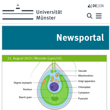
DE
EN
Newsportal
21. August 2025
|
Münster (upm/ch).