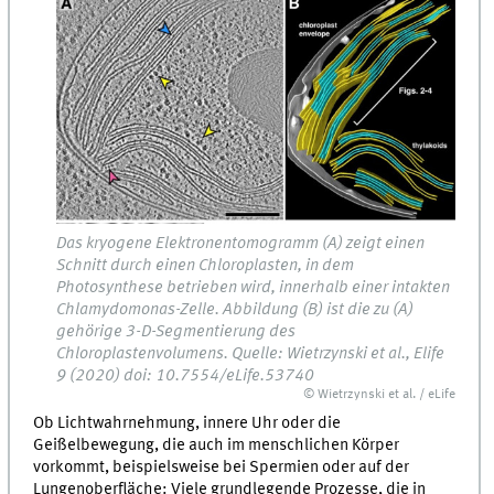
Das kryogene Elektronentomogramm (A) zeigt einen
Schnitt durch einen Chloroplasten, in dem
Photosynthese betrieben wird, innerhalb einer intakten
Chlamydomonas-Zelle. Abbildung (B) ist die zu (A)
gehörige 3-D-Segmentierung des
Chloroplastenvolumens. Quelle: Wietrzynski et al., Elife
9 (2020) doi: 10.7554/eLife.53740
© Wietrzynski et al. / eLife
Ob Lichtwahrnehmung, innere Uhr oder die
Geißelbewegung, die auch im menschlichen Körper
vorkommt, beispielsweise bei Spermien oder auf der
Lungenoberfläche: Viele grundlegende Prozesse, die in