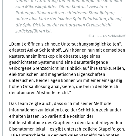
Neben der Abbildung der Probenoberfläche sieht man
zwei Mikroskopbilder. Oben: Kontrast zwischen
Probenpositionen mit verschiedenen Stapelfolgen;
unten: eine Karte der lokalen Spin-Polarisation, die auf
die Spin-Dichte an der verborgenen Grenzschicht
zurückzuführen ist.
© ACS – AG Schlenhoff
„Damit eröffnen sich neue Untersuchungsmöglichkeiten“,
erläutert Anika Schlenhoff. „Wir können nun mit demselben
Rastertunnelmikroskop die oberste Lage eines
geschichteten Systems und eine darunterliegende
verborgene Grenzschicht im Hinblick auf ihre strukturellen,
elektronischen und magnetischen Eigenschaften
untersuchen. Beide Lagen können wir mit einer einzigartig
hohen Ortsauflösung analysieren, die bis in den Bereich
der atomaren Abstände reicht.“
Das Team zeigte auch, dass sich mit seiner Methode
Informationen zur lokalen Lage der Schichten zueinander
erhalten lassen. So variiert die Position der
Kohlenstoffatome des Graphen zu den darunterliegenden
Eisenatomen lokal – es gibt unterschiedliche Stapelfolgen.
„Die Unterschiede in der vertikalen Stapelfolge konnten