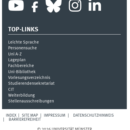
TOP-LINKS
Leichte Sprache
Personensuche
Uni A-Z
Lageplan
Fachbereiche
Uni-Bi­bli­o­thek
Vor­le­sungs­ver­zeich­nis
Stu­die­ren­den­se­kre­ta­ri­at
CIT
Weiterbildung
Stellenausschreibungen
INDEX
SITE MAP
IMPRESSUM
DATENSCHUTZHINWEIS
BARRIEREFREIHEIT
© 2026 UNIVERSITÄT MÜNSTER