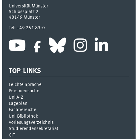
Universität Münster
Schlossplatz 2
48149
Münster
Tel:
+49 251 83-0
TOP-LINKS
Leichte Sprache
Personensuche
Uni A-Z
Lageplan
Fachbereiche
Uni-Bi­bli­o­thek
Vor­le­sungs­ver­zeich­nis
Stu­die­ren­den­se­kre­ta­ri­at
CIT