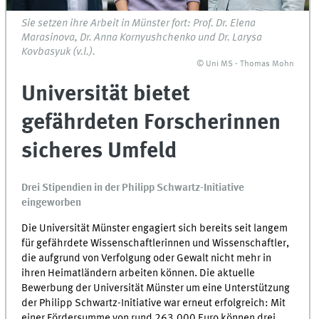
Sie setzen ihre Arbeit in Münster fort: Prof. Dr. Elena
Marasinova, Dr. Anna Kornyushchenko und Dr. Larysa
Kovbasyuk (v.l.).
© Uni MS - Thomas Mohn
Universität bietet
gefährdeten Forscherinnen
sicheres Umfeld
Drei Stipendien in der Philipp Schwartz-Initiative
eingeworben
Die Universität Münster engagiert sich bereits seit langem
für gefährdete Wissenschaftlerinnen und Wissenschaftler,
die aufgrund von Verfolgung oder Gewalt nicht mehr in
ihren Heimatländern arbeiten können. Die aktuelle
Bewerbung der Universität Münster um eine Unterstützung
der Philipp Schwartz-Initiative war erneut erfolgreich: Mit
einer Fördersumme von rund 263.000 Euro können drei