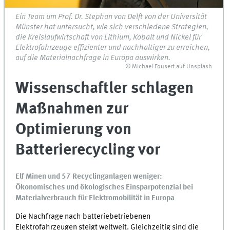
Ein Team um Prof. Dr. Stephan von Delft von der Universität
Münster hat untersucht, wie sich verschiedene Strategien,
die Kreislaufwirtschaft von Lithium, Kobalt und Nickel für
Elektrofahrzeuge effizienter und nachhaltiger zu erreichen,
auf die Materialnachfrage in Europa auswirken.
© Michael Fousert auf Unsplash
Wissenschaftler schlagen
Maßnahmen zur
Optimierung von
Batterierecycling vor
Elf Minen und 57 Recyclinganlagen weniger:
Ökonomisches und ökologisches Einsparpotenzial bei
Materialverbrauch für Elektromobilität in Europa
Die Nachfrage nach batteriebetriebenen
Elektrofahrzeugen steigt weltweit. Gleichzeitig sind die