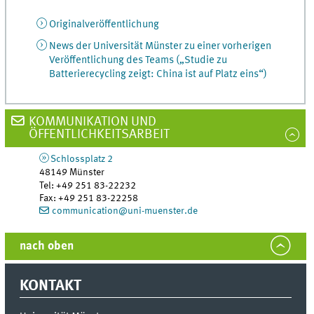
Originalveröffentlichung
News der Universität Münster zu einer vorherigen
Veröffentlichung des Teams („Studie zu
Batterierecycling zeigt: China ist auf Platz eins“)
KOMMUNIKATION UND
ÖFFENTLICHKEITSARBEIT
Schlossplatz 2
48149
Münster
Tel
:
+49 251 83-22232
Fax:
+49 251 83-22258
communication@uni-muenster.de
nach oben
KONTAKT