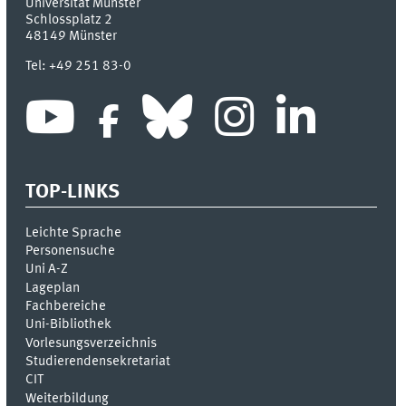
Universität Münster
Schlossplatz 2
48149
Münster
Tel:
+49 251 83-0
TOP-LINKS
Leichte Sprache
Personensuche
Uni A-Z
Lageplan
Fachbereiche
Uni-Bi­bli­o­thek
Vor­le­sungs­ver­zeich­nis
Stu­die­ren­den­se­kre­ta­ri­at
CIT
Weiterbildung