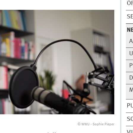
Ö
S
N
A
U
P
D
M
P
S
© WWU - Sophie Pieper
V