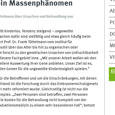
 ein Massenphänomen
A
ttelmann über Ursachen und Behandlung von
P
llt kinderlos. Tendenz steigend – ungewollte
D
chen dafür sind vielfältig und etwa gleich häufig beim
t Prof. Dr. Frank Tüttelmann vom Institut für
M
til über das Alter bis hin zu organischen oder
n forscht zu den genetischen Ursachen von Unfruchtbarkeit
V
diesem Fachgebiet inne. „Mit unserer Arbeit wollen wir den
itere Auswertung ihrer Gene anbieten. Unser Ziel ist es,
en Genen für die ungewollte Kinderlosigkeit spielen.“
ür die Betroffenen und um die Einschränkungen, mit denen
chland ist die Forschung durch das Embryonenschutzgesetz
t mehr reformiert wurde. Gleichzeitig ist nicht nur die
mplex. „Zwei Personen sind betroffen, zwei Personen
e Kosten für die Behandlung nicht komplett von der
uktionsmedizin zu einem sehr besonderen Fall“, betont