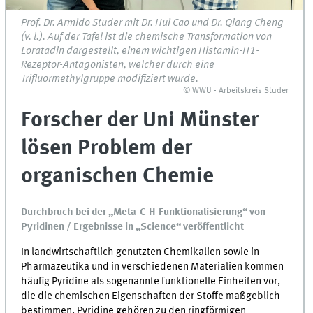
Prof. Dr. Armido Studer mit Dr. Hui Cao und Dr. Qiang Cheng
(v. l.). Auf der Tafel ist die chemische Transformation von
Loratadin dargestellt, einem wichtigen Histamin-H1-
Rezeptor-Antagonisten, welcher durch eine
Trifluormethylgruppe modifiziert wurde.
© WWU - Arbeitskreis Studer
Forscher der Uni Münster
lösen Problem der
organischen Chemie
Durchbruch bei der „Meta-C-H-Funktionalisierung“ von
Pyridinen / Ergebnisse in „Science“ veröffentlicht
In landwirtschaftlich genutzten Chemikalien sowie in
Pharmazeutika und in verschiedenen Materialien kommen
häufig Pyridine als sogenannte funktionelle Einheiten vor,
die die chemischen Eigenschaften der Stoffe maßgeblich
bestimmen. Pyridine gehören zu den ringförmigen