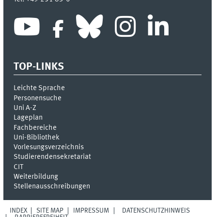
TOP-LINKS
Leichte Sprache
Personensuche
Uni A-Z
Lageplan
Fachbereiche
Uni-Bi­bli­o­thek
Vor­le­sungs­ver­zeich­nis
Stu­die­ren­den­se­kre­ta­ri­at
CIT
Weiterbildung
Stellenausschreibungen
INDEX
SITE MAP
IMPRESSUM
DATENSCHUTZHINWEIS