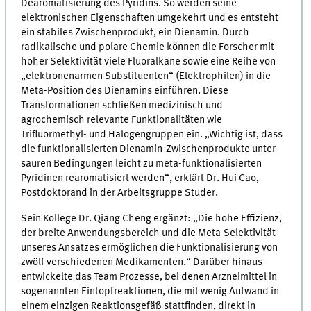
Dearomatisierung des Pyridins. So werden seine
elektronischen Eigenschaften umgekehrt und es entsteht
ein stabiles Zwischenprodukt, ein Dienamin. Durch
radikalische und polare Chemie können die Forscher mit
hoher Selektivität viele Fluoralkane sowie eine Reihe von
„elektronenarmen Substituenten“ (Elektrophilen) in die
Meta-Position des Dienamins einführen. Diese
Transformationen schließen medizinisch und
agrochemisch relevante Funktionalitäten wie
Trifluormethyl- und Halogengruppen ein. „Wichtig ist, dass
die funktionalisierten Dienamin-Zwischenprodukte unter
sauren Bedingungen leicht zu meta-funktionalisierten
Pyridinen rearomatisiert werden“, erklärt Dr. Hui Cao,
Postdoktorand in der Arbeitsgruppe Studer.
Sein Kollege Dr. Qiang Cheng ergänzt: „Die hohe Effizienz,
der breite Anwendungsbereich und die Meta-Selektivität
unseres Ansatzes ermöglichen die Funktionalisierung von
zwölf verschiedenen Medikamenten.“ Darüber hinaus
entwickelte das Team Prozesse, bei denen Arzneimittel in
sogenannten Eintopfreaktionen, die mit wenig Aufwand in
einem einzigen Reaktionsgefäß stattfinden, direkt in