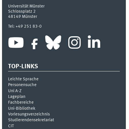
Universität Münster
Schlossplatz 2
48149
Münster
Tel:
+49 251 83-0
TOP-LINKS
Leichte Sprache
Personensuche
Uni A-Z
Lageplan
Fachbereiche
Uni-Bi­bli­o­thek
Vor­le­sungs­ver­zeich­nis
Stu­die­ren­den­se­kre­ta­ri­at
CIT