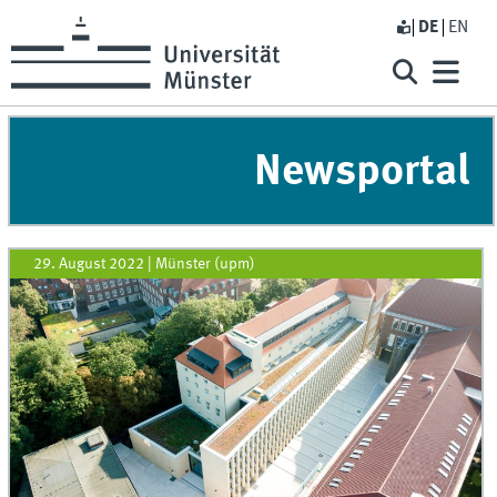
DE
EN
Newsportal
29. August 2022
|
Münster (upm)