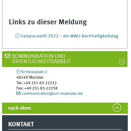
Links zu dieser Meldung
Campus earth 2022 – der WWU-Nachhaltigkeitstag
KOMMUNIKATION UND
ÖFFENTLICHKEITSARBEIT
Schlossplatz 2
48149
Münster
Tel
:
+49 251 83-22232
Fax:
+49 251 83-22258
communication@uni-muenster.de
nach oben
KONTAKT