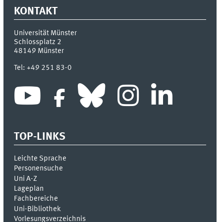
KONTAKT
Universität Münster
Schlossplatz 2
48149
Münster
Tel:
+49 251 83-0
TOP-LINKS
Leichte Sprache
Personensuche
Uni A-Z
Lageplan
Fachbereiche
Uni-Bi­bli­o­thek
Vor­le­sungs­ver­zeich­nis