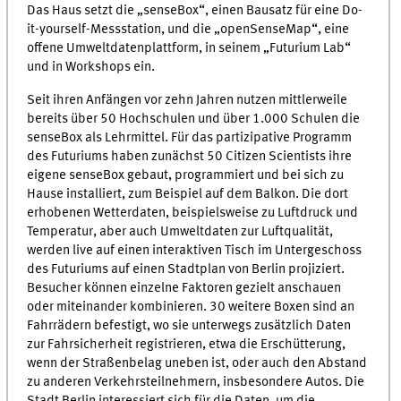
Das Haus setzt die „senseBox“, einen Bausatz für eine Do-
it-yourself-Messstation, und die „openSenseMap“, eine
offene Umweltdatenplattform, in seinem „Futurium Lab“
und in Workshops ein.
Seit ihren Anfängen vor zehn Jahren nutzen mittlerweile
bereits über 50 Hochschulen und über 1.000 Schulen die
senseBox als Lehrmittel. Für das partizipative Programm
des Futuriums haben zunächst 50 Citizen Scientists ihre
eigene senseBox gebaut, programmiert und bei sich zu
Hause installiert, zum Beispiel auf dem Balkon. Die dort
erhobenen Wetterdaten, beispielsweise zu Luftdruck und
Temperatur, aber auch Umweltdaten zur Luftqualität,
werden live auf einen interaktiven Tisch im Untergeschoss
des Futuriums auf einen Stadtplan von Berlin projiziert.
Besucher können einzelne Faktoren gezielt anschauen
oder miteinander kombinieren. 30 weitere Boxen sind an
Fahrrädern befestigt, wo sie unterwegs zusätzlich Daten
zur Fahrsicherheit registrieren, etwa die Erschütterung,
wenn der Straßenbelag uneben ist, oder auch den Abstand
zu anderen Verkehrsteilnehmern, insbesondere Autos. Die
Stadt Berlin interessiert sich für die Daten, um die