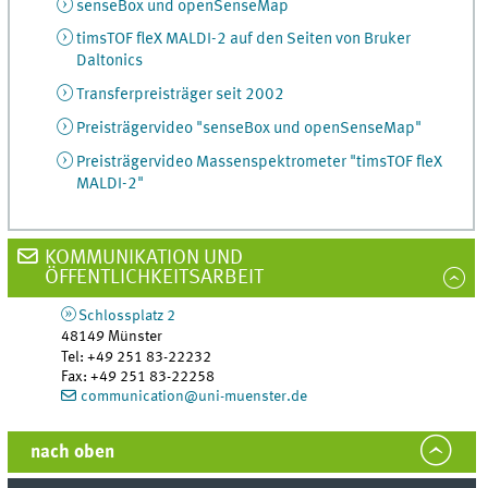
senseBox und openSenseMap
timsTOF fleX MALDI-2 auf den Seiten von Bruker
Daltonics
Transferpreisträger seit 2002
Preisträgervideo "senseBox und openSenseMap"
Preisträgervideo Massenspektrometer "timsTOF fleX
MALDI-2"
KOMMUNIKATION UND
ÖFFENTLICHKEITSARBEIT
Schlossplatz 2
48149
Münster
Tel
:
+49 251 83-22232
Fax:
+49 251 83-22258
communication@uni-muenster.de
nach oben