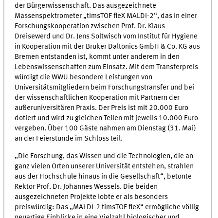
der Bürgerwissenschaft. Das ausgezeichnete
Massenspektrometer „timsTOF fleX MALDI-2“, das in einer
Forschungskooperation zwischen Prof. Dr. Klaus
Dreisewerd und Dr. Jens Soltwisch vom Institut für Hygiene
in Kooperation mit der Bruker Daltonics GmbH & Co. KG aus
Bremen entstanden ist, kommt unter anderem in den
Lebenswissenschaften zum Einsatz. Mit dem Transferpreis
würdigt die WWU besondere Leistungen von
Universitätsmitgliedern beim Forschungstransfer und bei
der wissenschaftlichen Kooperation mit Partnern der
außeruniversitären Praxis. Der Preis ist mit 20.000 Euro
dotiert und wird zu gleichen Teilen mit jeweils 10.000 Euro
vergeben. Über 100 Gäste nahmen am Dienstag (31. Mai)
an der Feierstunde im Schloss teil.
„Die Forschung, das Wissen und die Technologien, die an
ganz vielen Orten unserer Universität entstehen, strahlen
aus der Hochschule hinaus in die Gesellschaft“, betonte
Rektor Prof. Dr. Johannes Wessels. Die beiden
ausgezeichneten Projekte lobte er als besonders
preiswürdig: Das „MALDI-2 timsTOF fleX“ ermögliche völlig
neuartige Einblicke in eine Vielzahl biologischer und