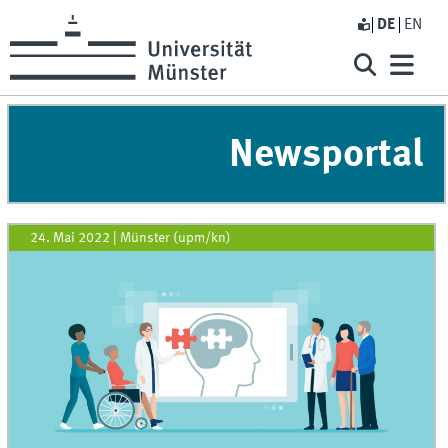
DE
EN
Newsportal
24. Mai 2022
|
Münster (upm/kn)