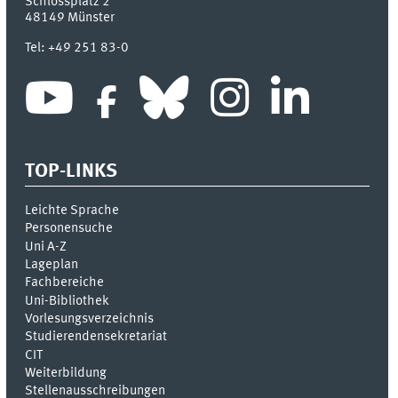
Schlossplatz 2
48149
Münster
Tel:
+49 251 83-0
TOP-LINKS
Leichte Sprache
Personensuche
Uni A-Z
Lageplan
Fachbereiche
Uni-Bi­bli­o­thek
Vor­le­sungs­ver­zeich­nis
Stu­die­ren­den­se­kre­ta­ri­at
CIT
Weiterbildung
Stellenausschreibungen