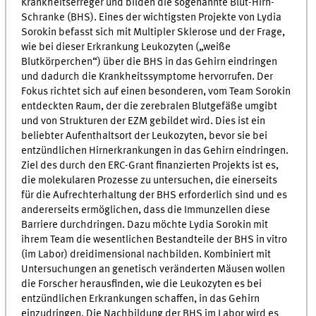
Krankheitserreger und bilden die sogenannte Blut-Hirn-
Schranke (BHS). Eines der wichtigsten Projekte von Lydia
Sorokin befasst sich mit Multipler Sklerose und der Frage,
wie bei dieser Erkrankung Leukozyten („weiße
Blutkörperchen“) über die BHS in das Gehirn eindringen
und dadurch die Krankheitssymptome hervorrufen. Der
Fokus richtet sich auf einen besonderen, vom Team Sorokin
entdeckten Raum, der die zerebralen Blutgefäße umgibt
und von Strukturen der EZM gebildet wird. Dies ist ein
beliebter Aufenthaltsort der Leukozyten, bevor sie bei
entzündlichen Hirnerkrankungen in das Gehirn eindringen.
Ziel des durch den ERC-Grant finanzierten Projekts ist es,
die molekularen Prozesse zu untersuchen, die einerseits
für die Aufrechterhaltung der BHS erforderlich sind und es
andererseits ermöglichen, dass die Immunzellen diese
Barriere durchdringen. Dazu möchte Lydia Sorokin mit
ihrem Team die wesentlichen Bestandteile der BHS in vitro
(im Labor) dreidimensional nachbilden. Kombiniert mit
Untersuchungen an genetisch veränderten Mäusen wollen
die Forscher herausfinden, wie die Leukozyten es bei
entzündlichen Erkrankungen schaffen, in das Gehirn
einzudringen. Die Nachbildung der BHS im Labor wird es