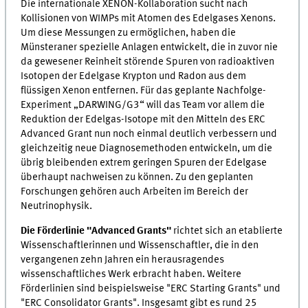
Die internationale XENON-Kollaboration sucht nach
Kollisionen von WIMPs mit Atomen des Edelgases Xenons.
Um diese Messungen zu ermöglichen, haben die
Münsteraner spezielle Anlagen entwickelt, die in zuvor nie
da gewesener Reinheit störende Spuren von radioaktiven
Isotopen der Edelgase Krypton und Radon aus dem
flüssigen Xenon entfernen. Für das geplante Nachfolge-
Experiment „DARWING/G3“ will das Team vor allem die
Reduktion der Edelgas-Isotope mit den Mitteln des ERC
Advanced Grant nun noch einmal deutlich verbessern und
gleichzeitig neue Diagnosemethoden entwickeln, um die
übrig bleibenden extrem geringen Spuren der Edelgase
überhaupt nachweisen zu können. Zu den geplanten
Forschungen gehören auch Arbeiten im Bereich der
Neutrinophysik.
Die Förderlinie "Advanced Grants"
richtet sich an etablierte
Wissenschaftlerinnen und Wissenschaftler, die in den
vergangenen zehn Jahren ein herausragendes
wissenschaftliches Werk erbracht haben. Weitere
Förderlinien sind beispielsweise "ERC Starting Grants" und
"ERC Consolidator Grants". Insgesamt gibt es rund 25