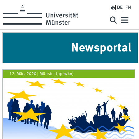
DE
EN
Newsportal
12. März 2020
|
Münster (upm/kn)