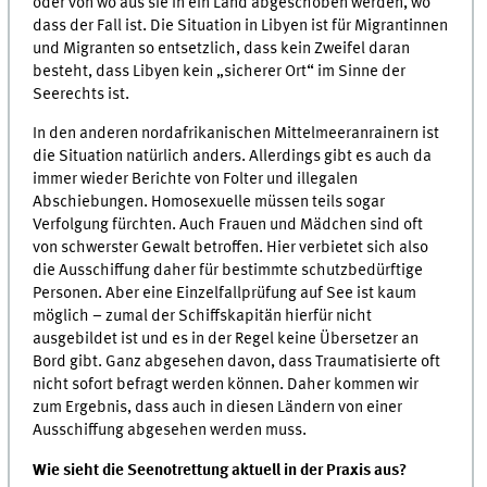
oder von wo aus sie in ein Land abgeschoben werden, wo
dass der Fall ist. Die Situation in Libyen ist für Migrantinnen
und Migranten so entsetzlich, dass kein Zweifel daran
besteht, dass Libyen kein „sicherer Ort“ im Sinne der
Seerechts ist.
In den anderen nordafrikanischen Mittelmeeranrainern ist
die Situation natürlich anders. Allerdings gibt es auch da
immer wieder Berichte von Folter und illegalen
Abschiebungen. Homosexuelle müssen teils sogar
Verfolgung fürchten. Auch Frauen und Mädchen sind oft
von schwerster Gewalt betroffen. Hier verbietet sich also
die Ausschiffung daher für bestimmte schutzbedürftige
Personen. Aber eine Einzelfallprüfung auf See ist kaum
möglich – zumal der Schiffskapitän hierfür nicht
ausgebildet ist und es in der Regel keine Übersetzer an
Bord gibt. Ganz abgesehen davon, dass Traumatisierte oft
nicht sofort befragt werden können. Daher kommen wir
zum Ergebnis, dass auch in diesen Ländern von einer
Ausschiffung abgesehen werden muss.
Wie sieht die Seenotrettung aktuell in der Praxis aus?