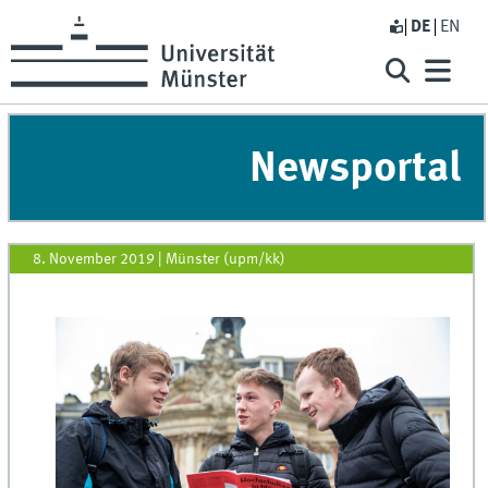
DE
EN
Newsportal
8. November 2019
|
Münster (upm/kk)