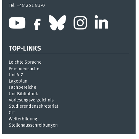
Tel:
+49 251 83-0
TOP-LINKS
Leichte Sprache
Personensuche
Uni A-Z
Lageplan
Fachbereiche
Uni-Bi­bli­o­thek
Vor­le­sungs­ver­zeich­nis
Stu­die­ren­den­se­kre­ta­ri­at
CIT
Weiterbildung
Stellenausschreibungen