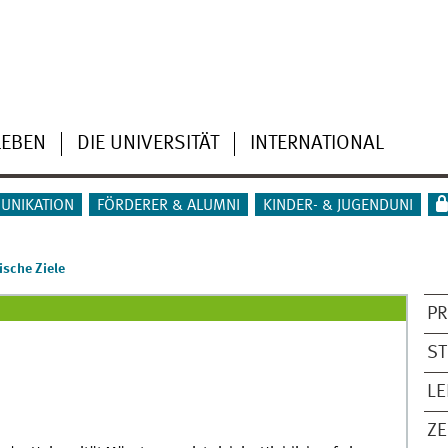
LEBEN
DIE UNIVERSITÄT
INTERNATIONAL
UNIKATION
FÖRDERER & ALUMNI
KINDER- & JUGENDUNI
ische Ziele
PR
S
L
Z