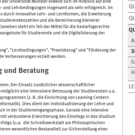
der Universität Münster erweist sich im Hinblick auf eine
Q
- und Lehrbedingungen insgesamt als sehr erfolgreich. Im
s durch innovative Lehr- und Lernformen, die Erweiterung
QU
tudierendenzahlen und die Bereicherung kleinerer
aneben steht ein Teil der Mittel für die bedarfsgerechte
QU
angebote für Studierende und die Digitalisierung der
A
ung", "Lernbedingungen", "Praxisbezug" und "Förderung der
S
nde Verbesserungen erzielt werden.
G
g und Beratung
H
men. Der Einsatz zusätzlicher wissenschaftlicher
LE
ermöglicht eine intensivere Betreuung der Studierenden u.a.
programmen (z. B. die Einrichtung von Learning Centern
ormatik). Dies dient der Individualisierung der Lehre und
ch in der Studieneingangsphase. Gerade eine intensive
mit verbundene Erleichterung des Einstiegs in das Studium
erfolgs (u.a. die Schreibwerkstatt am Philosophischen
teren wesentlichen Bestandteil zur Sicherstellung einer