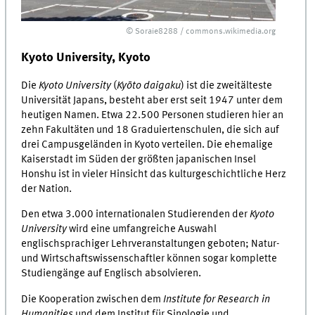
© Soraie8288 / commons.wikimedia.org
Kyoto University, Kyoto
Die
Kyoto University
(
Kyōto daigaku
) ist die zweitälteste
Universität Japans, besteht aber erst seit 1947 unter dem
heutigen Namen. Etwa 22.500 Personen studieren hier an
zehn Fakultäten und 18 Graduiertenschulen, die sich auf
drei Campusgeländen in Kyoto verteilen. Die ehemalige
Kaiserstadt im Süden der größten japanischen Insel
Honshu ist in vieler Hinsicht das kulturgeschichtliche Herz
der Nation.
Den etwa 3.000 internationalen Studierenden der
Kyoto
University
wird eine umfangreiche Auswahl
englischsprachiger Lehrveranstaltungen geboten; Natur-
und Wirtschaftswissenschaftler können sogar komplette
Studiengänge auf Englisch absolvieren.
Die Kooperation zwischen dem
Institute for Research in
Humanities
und dem Institut für Sinologie und