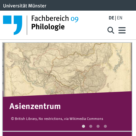
DE
EN
Asienzentrum
ia Commons
© Syrinx von Hees