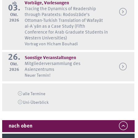
ab
Vorträge, Vorlesungen
03.
Tracing the Dynamics of Readership
Okt.
through Paratexts: Rodosīzāde’s
2026
Ottoman-Turkish Translation of Wafayāt
al-Aʿyān as a Case Study (Fifth
Conference for Arab Graduate Students in
Western Universities)
Vortrag von Hicham Bouhadi
26.
Sonstige Veranstaltungen
Mitgliederversammlung des
Okt.
2026
Asienzentrums
Neuer Termin!
alle Termine
Uni-
Überblick
nach oben