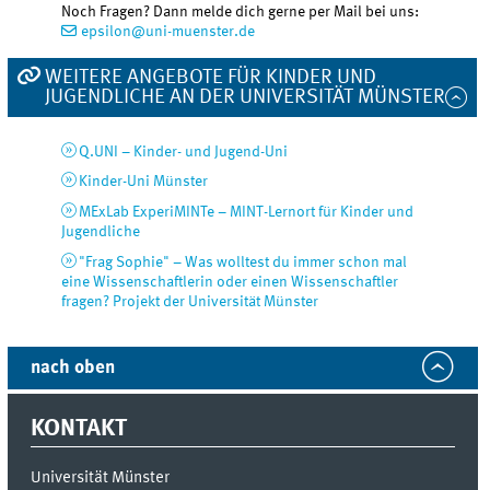
Noch Fragen? Dann melde dich gerne per Mail bei uns:
epsilon@uni-muenster.de
WEITERE ANGEBOTE FÜR KINDER UND
JUGENDLICHE AN DER UNIVERSITÄT MÜNSTER
Q.UNI – Kinder- und Jugend-Uni
Kinder-Uni Münster
MExLab ExperiMINTe – MINT-Lernort für Kinder und
Jugendliche
"Frag Sophie" – Was wolltest du immer schon mal
eine Wissenschaftlerin oder einen Wissenschaftler
fragen? Projekt der Universität Münster
nach oben
KONTAKT
Universität Münster