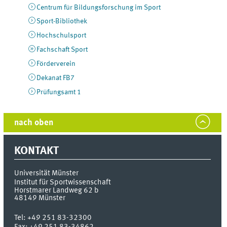
Centrum für Bildungsforschung im Sport
Sport-Bibliothek
Hochschulsport
Fachschaft Sport
Förderverein
Dekanat FB7
Prüfungsamt 1
nach oben
KONTAKT
Universität Münster
Institut für Sportwissenschaft
Horstmarer Landweg 62 b
48149
Münster
Tel:
+49 251 83-32300