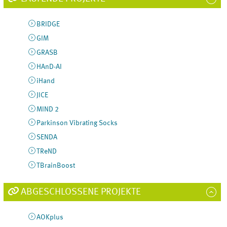
BRIDGE
GIM
GRASB
HAnD-AI
iHand
JICE
MIND 2
Parkinson Vibrating Socks
SENDA
TReND
TBrainBoost
ABGESCHLOSSENE PROJEKTE
AOKplus