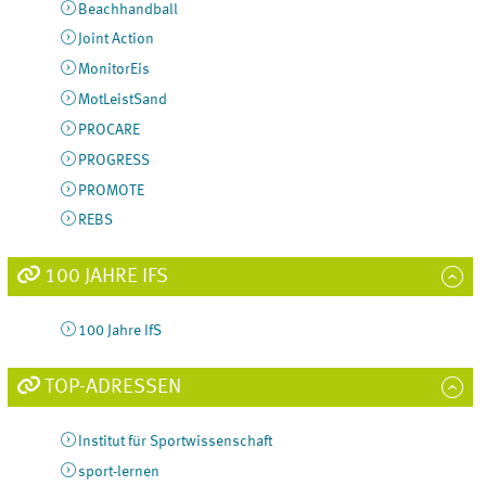
Beachhandball
Joint Action
MonitorEis
MotLeistSand
PROCARE
PROGRESS
PROMOTE
REBS
100 JAHRE IFS
100 Jahre IfS
TOP-ADRESSEN
Institut für Sportwissenschaft
sport-lernen