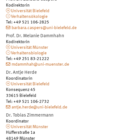
Kodirektorin
Universität Bielefeld
Verhaltensökologie
Tel
:
+49 521 106-2825
barbara.caspers@uni-bielefeld.de
Prof. Dr.
Melanie
Dammhahn
Kodirektorin
Universität Münster
Verhaltensbiologie
Tel
:
+49 251 83-21222
mdammhah@uni-muenster.de
Dr.
Antje
Herde
Koordinatorin
Universität Bielefeld
Konsequenz 45
33615
Bielefeld
Tel
:
+49 521 106-2732
antje.herde@uni-bielefeld.de
Dr.
Tobias
Zimmermann
Koordinator
Universität Münster
Hüfferstraße 1a
48149
Münster