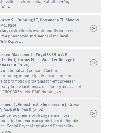
af beetle. Environmental Pollution 406,
28654.
utrey SL, Dunning LT, Gossmann TI, Simons
JP
(
2026
)
etary restriction is evolutionarily conserved
 the phenotypic and mechanistic level.
MBO Reports.
nssen-Masmeier TI, Vogel O, Otto A-K,
otzbier T, Korbus H, ..., Voelcker-Rehage C,
ollesen B
(
2026
)
cupational and personal factors
ntributing to participation in occupational
alth promotion programs for employees in
rsing home facilities: a secondary analysis of
e PROCARE study. BMC Nursing 25.
mmers C, Anoschin A, Zimmermann J, Grosz
, Back MD, Rau R
(
2026
)
tuitive judgments of strangers are more
pular but not more accurate than deliberate
es. Social Psychological and Personality
ience.