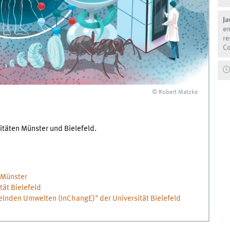
Ja
en
re
Co
© Robert Matzke
sitäten Münster und Bielefeld.
t Münster
ät Bielefeld
elnden Umwelten (InChangE)" der Universität Bielefeld