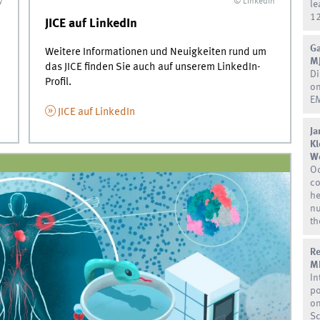
y
© LinkedIn
le
1
JICE auf LinkedIn
Ga
Weitere Informationen und Neuigkeiten rund um
M
das JICE finden Sie auch auf unserem LinkedIn-
Di
Profil.
on
E
JICE auf LinkedIn
Ja
Kl
W
Oc
co
he
nu
th
Re
MP
In
po
on
Sc