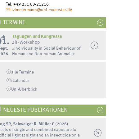
Tel
:
+49 251 83-21216
tzimmermann@uni-muenster.de
TERMINE
ab
Tagungen und Kongresse
01.
ZiF-Workshop
Sept.
»Individuality in Social Behaviour of
2026
Human and Non-human Animals«
alle Termine
iCalendar
Uni-
Überblick
NEUESTE PUBLIKATIONEN
ng SR, Schweiger R, Müller C
(
2026
)
fects of single and combined exposure to
tificial light at night and an insecticide on a