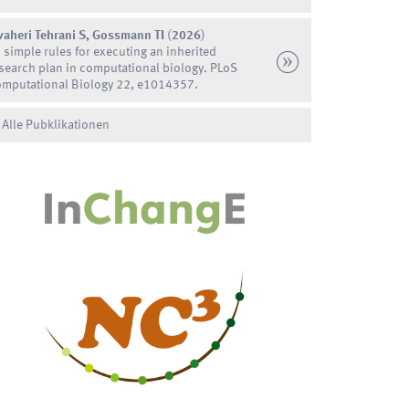
vaheri Tehrani S, Gossmann TI
(
2026
)
 simple rules for executing an inherited
search plan in computational biology. PLoS
mputational Biology 22, e1014357.
Alle Pubklikationen