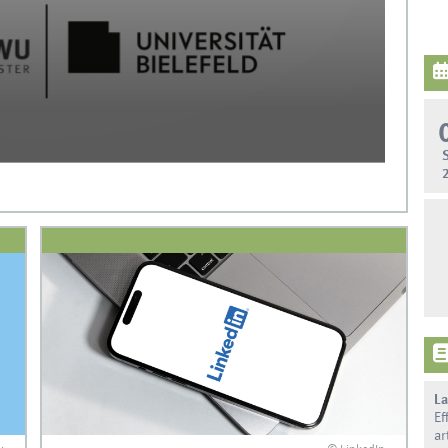
La
Ef
ar